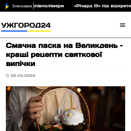
аукціон співполімери
«Річард ІІІ» під відкритим
Смачна паска на Великдень –
кращі рецепти святкової
випічки
29.04.2024