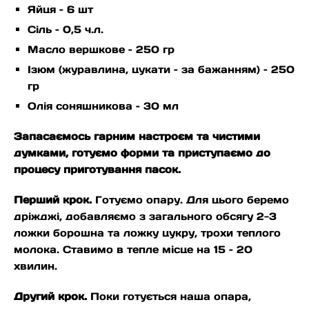
Яйця – 6 шт
Сіль – 0,5 ч.л.
Масло вершкове – 250 гр
Ізюм (журавлина, цукати – за бажанням) – 250
гр
Олія соняшникова – 30 мл
Запасаємось гарним настроєм та чистими
думками, готуємо форми та приступаємо до
процесу приготування пасок.
Перший крок.
Готуємо опару. Для цього беремо
дріжджі, добавляємо з загального обсягу 2-3
ложки борошна та ложку цукру, трохи теплого
молока. Ставимо в тепле місце на 15 – 20
хвилин.
Другий крок.
Поки готується наша опара,