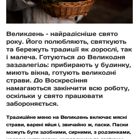
Великдень – найрадісніше свято
року. Його полюбляють, святкують
та бережуть традиції як дорослі, так
і малеча. Готуються до Великодня
заздалегідь: прибирають у будинку,
миють вікна, готують великодні
страви. До Воскресіння
намагаються закінчити всю роботу,
оскільки у свято працювати
забороняється.
Традиційне меню на Великдень включає мясні
страви, варені яйця і, звичайно ж, паски. Паски
можуть бути здобними, сирними, з родзинками,