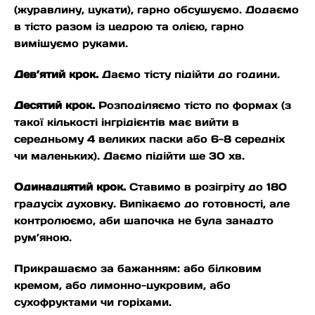
(журавлину, цукати), гарно обсушуємо. Додаємо
в тісто разом із цедрою та олією, гарно
вимішуємо руками.
Дев’ятий крок.
Даємо тісту підійти до години.
Десятий крок.
Розподіляємо тісто по формах (з
такої кількості інгрідієнтів має вийти в
середньому 4 великих паски або 6-8 середніх
чи маленьких). Даємо підійти ще 30 хв.
Одинадцятий крок.
Ставимо в розігріту до 180
градусіх духовку. Випікаємо до готовності, але
контролюємо, аби шапочка не була занадто
рум’яною.
Прикрашаємо за бажанням: або білковим
кремом, або лимонно-цукровим, або
сухофруктами чи горіхами.