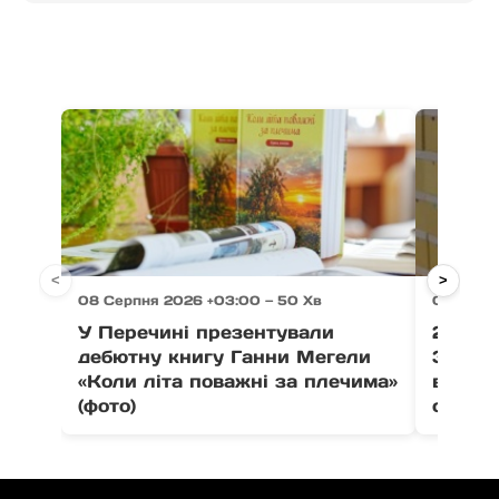
<
>
08 Серпня 2026 +03:00 — 50 Хв
08 Серпн
У Перечині презентували
21 тон
дебютну книгу Ганни Мегели
Закар
«Коли літа поважні за плечима»
вистав
(фото)
співпо