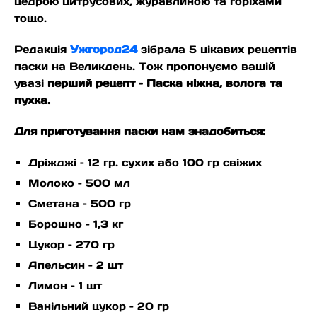
цедрою цитрусових, журавлиною та горіхами
тощо.
Редакція
Ужгород24
зібрала 5 цікавих рецептів
паски на Великдень. Тож пропонуємо вашій
увазі
перший рецепт – Паска ніжна, волога та
пухка.
Для приготування паски нам знадобиться:
Дріжджі – 12 гр. сухих або 100 гр свіжих
Молоко – 500 мл
Сметана – 500 гр
Борошно – 1,3 кг
Цукор – 270 гр
Апельсин – 2 шт
Лимон – 1 шт
Ванільний цукор – 20 гр