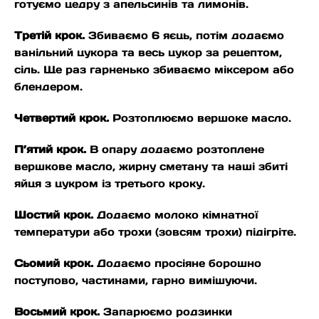
готуємо цедру з апельсинів та лимонів.
Третій крок.
Збиваємо 6 яєць, потім додаємо
ванільний цукора та весь цукор за рецептом,
сіль. Ще раз гарненько збиваємо міксером або
блендером.
Четвертий крок.
Розтоплюємо вершоке масло.
П’ятий крок.
В опару додаємо розтоплене
вершкове масло, жирну сметану та наші збиті
яйця з цукром із третього кроку.
Шостий крок.
Додаємо молоко кімнатної
температури або трохи (зовсям трохи) підігріте.
Сьомий крок.
Додаємо просіяне борошно
поступово, частинами, гарно вимішуючи.
Восьмий крок.
Запарюємо родзинки