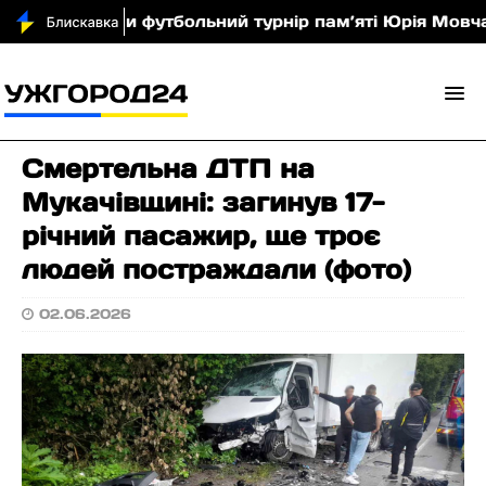
ті провели футбольний турнір пам’яті Юрія Мовчана
Смертельна ДТП на
Мукачівщині: загинув 17-
річний пасажир, ще троє
людей постраждали (фото)
02.06.2026