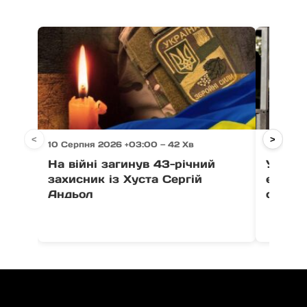
<
>
10 Серпня 2026 +03:00 — 42 Хв
10 Серпн
На війні загинув 43-річний
У Мука
захисник із Хуста Сергій
еколог
Андьол
сортув