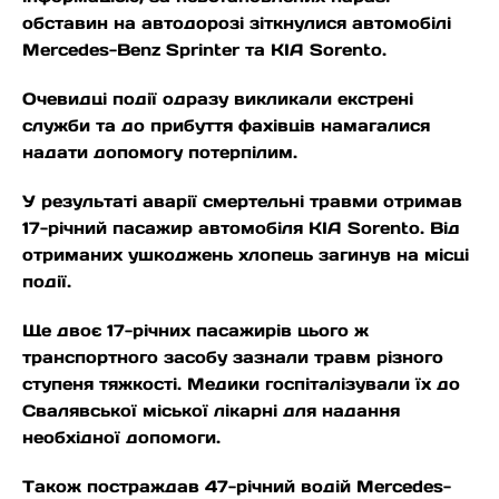
обставин на автодорозі зіткнулися автомобілі
Mercedes-Benz Sprinter та KIA Sorento.
Очевидці події одразу викликали екстрені
служби та до прибуття фахівців намагалися
надати допомогу потерпілим.
У результаті аварії смертельні травми отримав
17-річний пасажир автомобіля KIA Sorento. Від
отриманих ушкоджень хлопець загинув на місці
події.
Ще двоє 17-річних пасажирів цього ж
транспортного засобу зазнали травм різного
ступеня тяжкості. Медики госпіталізували їх до
Свалявської міської лікарні для надання
необхідної допомоги.
Також постраждав 47-річний водій Mercedes-