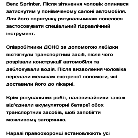
Benz Sprinter. Після зіткнення чоловік опинився
затиснутим у понівеченому салоні автомобіля.
Для його порятунку рятувальникам довелося
застосовувати спеціальний гідравлічний
інструмент.
Співробітники ДСНС за допомогою лебідки
відтягнули транспортний засіб, після чого
розрізали конструкції автомобіля та
деблокували водія. Після визволення чоловіка
передали медикам екстреної допомоги, які
доставили його до лікарні.
Крім рятувальних робіт, надзвичайники також
від’єднали акумуляторні батареї обох
транспортних засобів, щоб запобігти
можливому загорянню.
Наразі правоохоронці встановлюють усі