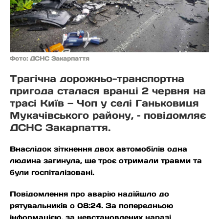
Фото: ДСНС Закарпаття
Трагічна дорожньо-транспортна
пригода сталася вранці 2 червня на
трасі Київ — Чоп у селі Ганьковиця
Мукачівського району, – повідомляє
ДСНС Закарпаття.
Внаслідок зіткнення двох автомобілів одна
людина загинула, ще троє отримали травми та
були госпіталізовані.
Повідомлення про аварію надійшло до
рятувальників о 08:24. За попередньою
інформацією, за невстановлених наразі