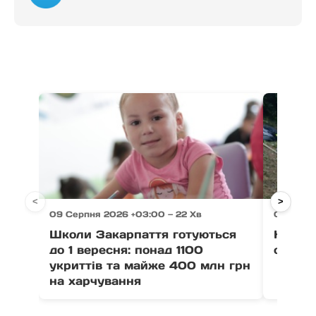
<
>
09 Серпня 2026 +03:00 — 22 Хв
09 Серп
Школи Закарпаття готуються
На Рах
до 1 вересня: понад 1100
одна л
укриттів та майже 400 млн грн
на харчування