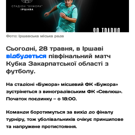
Фото: Іршавська міська рада
Сьогодні, 28 травня, в Іршаві
відбудеться
півфінальний матч
Кубка Закарпатської області з
футболу.
На стадіоні «Бужора» місцевий ФК «Бужора»
зустрінеться з виноградівським ФК «Севлюш».
Початок поєдинку — о 18:00.
Команди боротимуться за вихід до фіналу
турніру, тож уболівальників очікує принципове
та напружене протистояння.