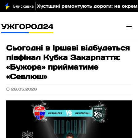
ото)
На Хустщині ремонтують дороги: на окремих 
Сьогодні в Іршаві відбудеться
півфінал Кубка Закарпаття:
«Бужора» прийматиме
«Севлюш»
28.05.2026