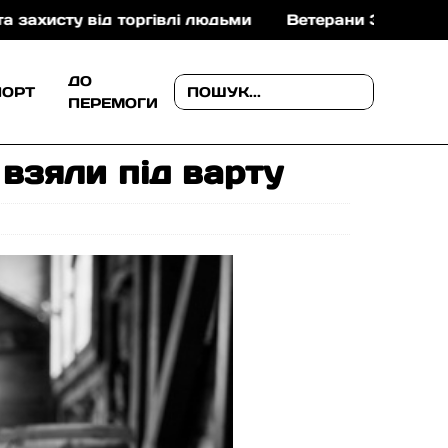
 торгівлі людьми
Ветерани Закарпаття можуть отр
ДО
ПОРТ
ПЕРЕМОГИ
 взяли під варту