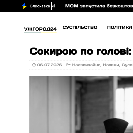
ди вночі
МОМ запустила безкоштовну онлайн-гру, 
СУСПІЛЬСТВО
ПОЛІТИКА
Сокирою по голові:
06.07.2026
Надзвичайне
,
Новини
,
Сусп