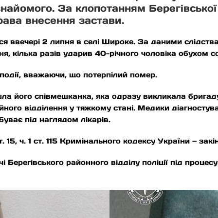
знайомого. За клопотанням Берегівської
рава внесення застави.
ся ввечері 2 липня в селі Широке. За даними слідства
ня, кілька разів ударив 40-річного чоловіка обухом со
події, вважаючи, що потерпілий помер.
йшла його співмешканка, яка одразу викликала бригад
ійного відділення у тяжкому стані. Медики діагностув
буває під наглядом лікарів.
т. 15, ч. 1 ст. 115 Кримінального кодексу України — за
і Берегівського районного відділу поліції під процес