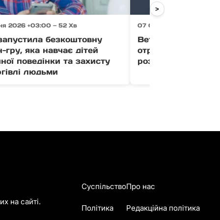
>
ня 2026 +03:00 — 52 Хв
07 Серпня 2026 +03:00 
апустила безкоштовну
Ветерани Закарпа
-гру, яка навчає дітей
отримати до 1 млн
ної поведінки та захисту
розвиток бізнесу (
ргівлі людьми
Суспільство
Про нас
х на сайті.
Політика
Редакційна політика