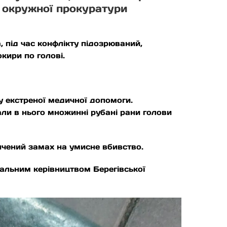
 окружної прокуратури
, під час конфлікту підозрюваний,
кири по голові.
у екстреної медичної допомоги.
али в нього множинні рубані рани голови
кінчений замах на умисне вбивство.
уальним керівництвом Берегівської