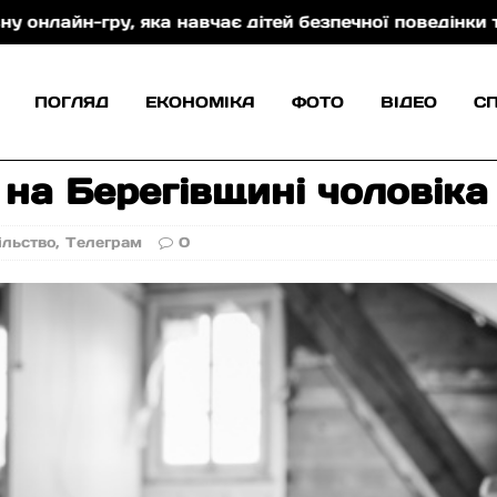
яка навчає дітей безпечної поведінки та захисту від
ПОГЛЯД
ЕКОНОМІКА
ФОТО
ВІДЕО
С
 на Берегівщині чоловіка
ільство
,
Телеграм
0