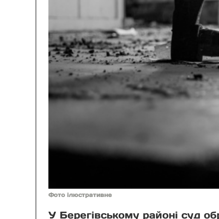
Фото ілюстративне
У Берегівському районі суд о