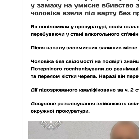
у замаху на умисне вбивство 
чоловіка взяли під варту без п
Як повідомили у прокуратурі, подія стала
перебуваючи у стані алкогольного сп’янін
Після нападу зловмисник залишив місце 
Чоловіка без свідомості на подвір’ї зна
Потерпілого госпіталізували до реанімац
та перелом кістки черепа. Наразі він пере
Дії підозрюваного кваліфіковано за ч. 2 с
Досудове розслідування здійснюють слідч
окружної прокуратури.