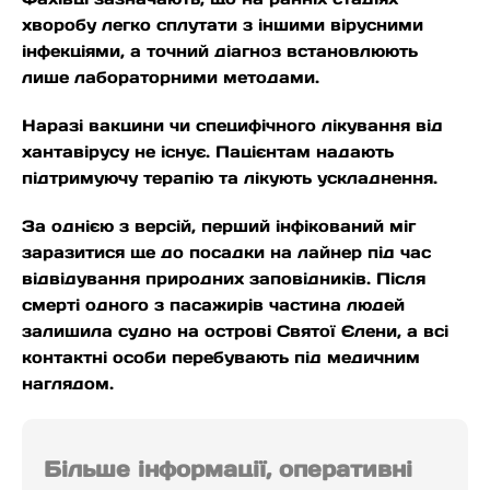
хворобу легко сплутати з іншими вірусними
інфекціями, а точний діагноз встановлюють
лише лабораторними методами.
Наразі вакцини чи специфічного лікування від
хантавірусу не існує. Пацієнтам надають
підтримуючу терапію та лікують ускладнення.
За однією з версій, перший інфікований міг
заразитися ще до посадки на лайнер під час
відвідування природних заповідників. Після
смерті одного з пасажирів частина людей
залишила судно на острові Святої Єлени, а всі
контактні особи перебувають під медичним
наглядом.
Більше інформації, оперативні