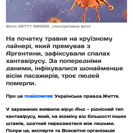
Фото: GETTY IMAGES , ілюстративне фото
На початку травня на круїзному
лайнері, який прямував з
Аргентини, зафіксували спалах
хантавірусу. За попередніми
даними, інфікувалися щонайменше
вісім пасажирів, троє людей
померли.
Про це
повідомляє
Українська правда.Життя.
У заражених виявили вірус Анд — рідкісний тип
хантавірусу, який, на відміну від більшості інших
штамів, здатний передаватися між людьми.
Попри це, експерти та Всесвітня організація