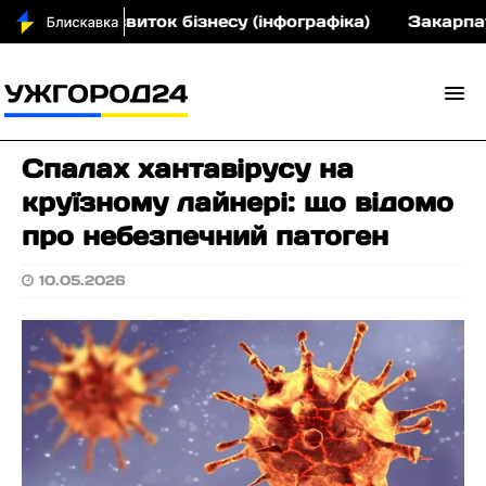
рн на розвиток бізнесу (інфографіка)
Закарпатсь
Спалах хантавірусу на
круїзному лайнері: що відомо
про небезпечний патоген
10.05.2026