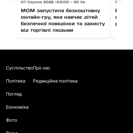
07 Серпня 2026 +03:00 — 20 Хв
07 Серпн
МОМ запустила безкоштовну
Ветер
онлайн-гру, яка навчає дітей
отрима
безпечної поведінки та захисту
розвит
від торгівлі людьми
Суспільство
Про нас
Політика
Редакційна політика
Погляд
Економіка
Фото