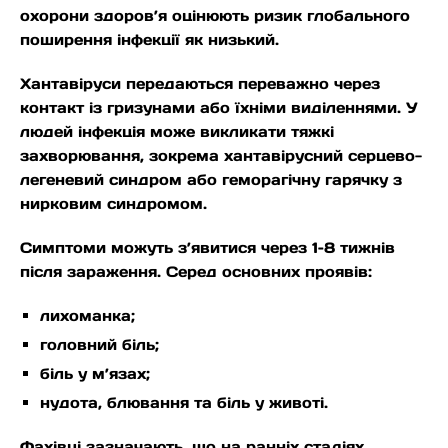
охорони здоров’я оцінюють ризик глобального
поширення інфекції як низький.
Хантавіруси передаються переважно через
контакт із гризунами або їхніми виділеннями. У
людей інфекція може викликати тяжкі
захворювання, зокрема хантавірусний серцево-
легеневий синдром або геморагічну гарячку з
нирковим синдромом.
Симптоми можуть з’явитися через 1–8 тижнів
після зараження. Серед основних проявів:
лихоманка;
головний біль;
біль у м’язах;
нудота, блювання та біль у животі.
Фахівці зазначають, що на ранніх стадіях