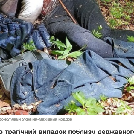
донслужби України-Західний кордон
 трагічний випадок поблизу державного