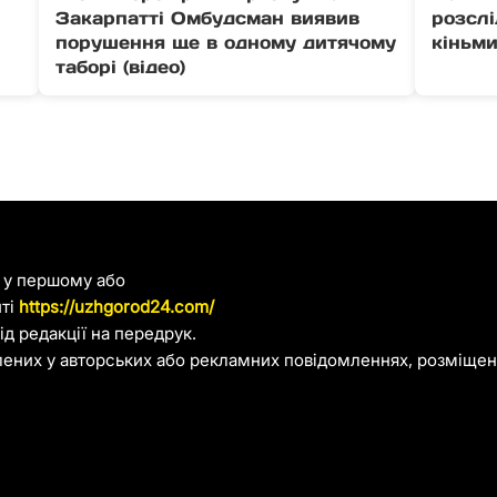
Закарпатті Омбудсман виявив
розсл
порушення ще в одному дитячому
кіньми
таборі (відео)
я у першому або
йті
https://uzhgorod24.com/
д редакції на передрук.
лених у авторських або рекламних повідомленнях, розміщени