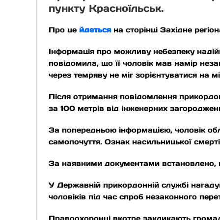
пункту Красноїльськ.
Про це
йдеться
на сторінці Західне регі
Інформація про можливу небезпеку надійш
повідомила, що її чоловік мав намір неза
через темряву не міг зорієнтуватися на мі
Після отримання повідомлення прикордон
за 100 метрів від інженерних загороджен
За попередньою інформацією, чоловік об
самопочуття. Ознак насильницької смерті
За наявними документами встановлено, щ
У Державній прикордонній службі нагадую
чоловіків під час спроб незаконного пер
Правоохоронці вкотре закликають громадя