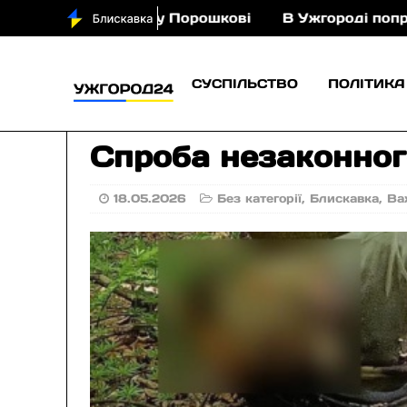
я з кіньми у Порошкові
В Ужгороді попрощаються
СУСПІЛЬСТВО
ПОЛІТИКА
Спроба незаконног
18.05.2026
Без категорії
,
Блискавка
,
Ва