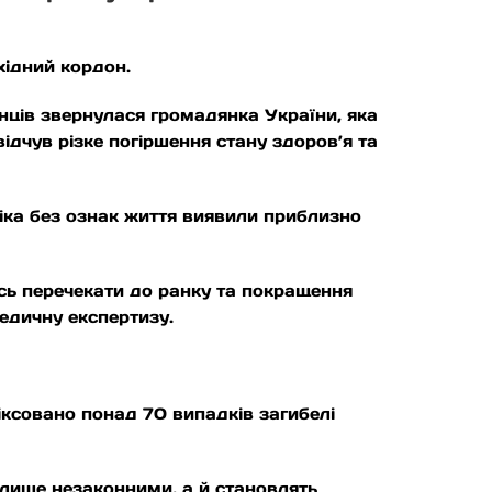
хідний кордон.
нців звернулася громадянка України, яка
ідчув різке погіршення стану здоров’я та
іка без ознак життя виявили приблизно
сь перечекати до ранку та покращення
едичну експертизу.
іксовано понад 70 випадків загибелі
 лише незаконними, а й становлять