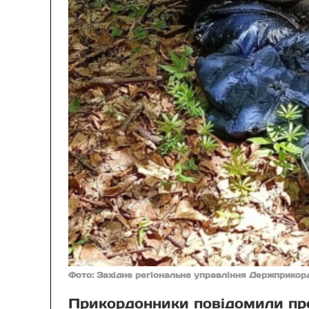
Фото: Західне регіональне управління Держприкор
Прикордонники повідомили про