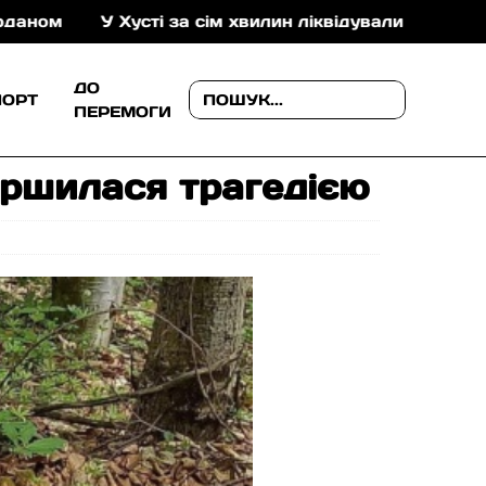
У Хусті за сім хвилин ліквідували пожежу в складськ
ДО
ПОРТ
ПЕРЕМОГИ
ершилася трагедією