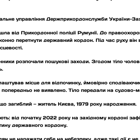
ональне управління Держприкордонслужби України-За
ла від Прикордонної поліції Румунії. До правоохоро
конно перетнути державний кордон. Під час руху він в
сцевості.
ники розпочали пошукові заходи. Згодом тіло чолов
ь.
лаштував місце для відпочинку, ймовірно сподіваючи
 попередньо не виявлено. Тіло передали на судово-м
о загиблий — житель Києва, 1979 року народження.
ть: від початку 2022 року на західному кордоні заф
етину державного кордону.
н не наражати себе на небезпеку, адже такі дії є не