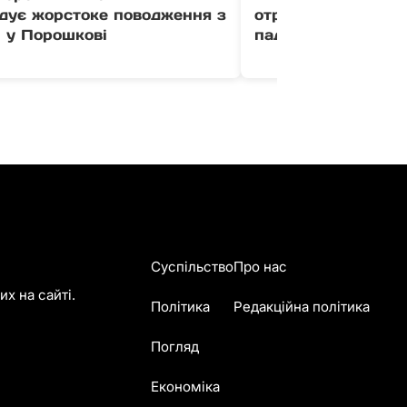
ідує жорстоке поводження з
отримав перелом р
 у Порошкові
падіння з квадроц
Суспільство
Про нас
х на сайті.
Політика
Редакційна політика
Погляд
Економіка