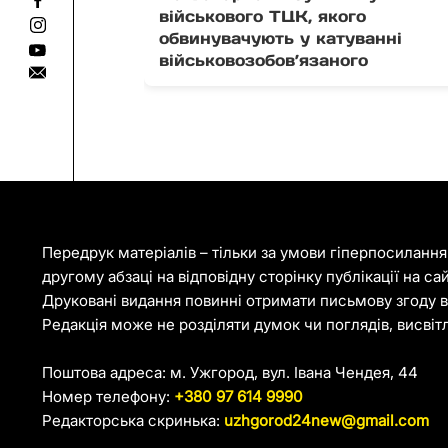
військового ТЦК, якого
обвинувачують у катуванні
військовозобов’язаного
Передрук матеріалів – тільки за умови гіперпосиланн
другому абзаці на відповідну сторінку публікації на са
Друковані видання повинні отримати письмову згоду ві
Редакція може не розділяти думок чи поглядів, висвіт
Поштова адреса: м. Ужгород, вул. Івана Чендея, 44
Номер телефону:
+380 97 614 9990
Редакторська скринька:
uzhgorod24new@gmail.com