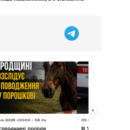
>
ня 2026 +03:00 — 56 Хв
05 Серпня 2026 +03:00 
городщині поліція
В Ужгороді 11-річ