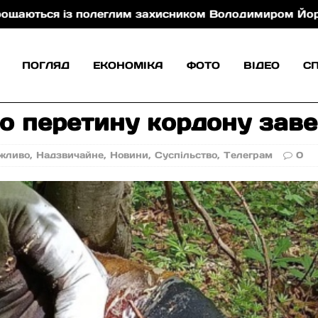
 із полеглим захисником Володимиром Йорданом
ПОГЛЯД
ЕКОНОМІКА
ФОТО
ВІДЕО
С
о перетину кордону зав
жливо
,
Надзвичайне
,
Новини
,
Суспільство
,
Телеграм
0