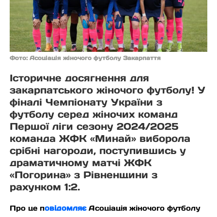
Фото: Асоціація жіночого футболу Закарпаття
Історичне досягнення для
закарпатського жіночого футболу! У
фіналі Чемпіонату України з
футболу серед жіночих команд
Першої ліги сезону 2024/2025
команда ЖФК «Минай» виборола
срібні нагороди, поступившись у
драматичному матчі ЖФК
«Погорина» з Рівненщини з
рахунком 1:2.
Про це п
овідомляє
Асоціація жіночого футболу