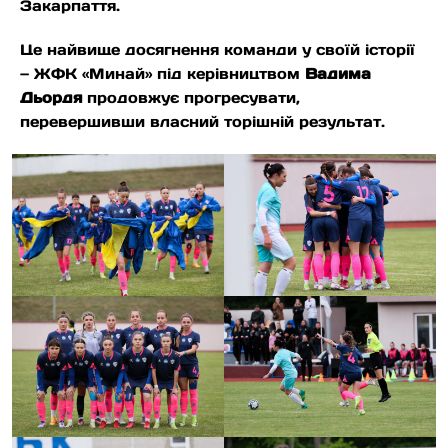
Закарпаття.
Це найвище досягнення команди у своїй історії
— ЖФК «Минай» під керівництвом
Вадима
Дьордя
продовжує прогресувати,
перевершивши власний торішній результат.