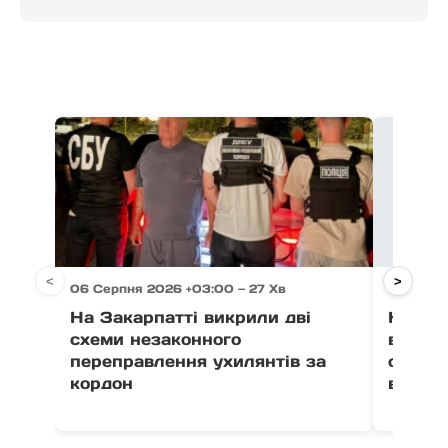
<
>
06 Серпня 2026 +03:00 — 27 Хв
05 Серпн
На Закарпатті викрили дві
На Зак
схеми незаконного
військ
переправлення ухилянтів за
обвину
кордон
військ