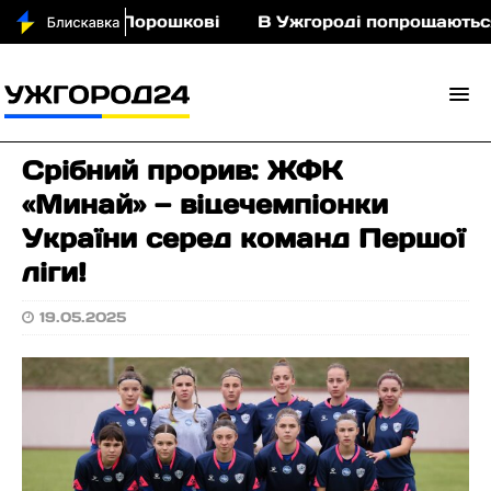
іньми у Порошкові
В Ужгороді попрощаються із 
Срібний прорив: ЖФК
«Минай» — віцечемпіонки
України серед команд Першої
ліги!
19.05.2025