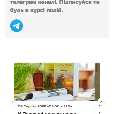
телеграм каналі. Підписуйся та
будь в курсі подій.
<
>
08 Серпня 2026 +03:00 — 31 Хв
08 Серпн
У Перечині презентували
21 тон