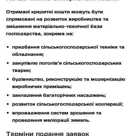
Отримані кредитні кошти можуть бути
спрямовані на розвиток виробництва та
зміцнення матеріально-технічної бази
господарства, зокрема на:
придбання сільськогосподарської техніки та
обладнання;
закупівлю поголів’я сільськогосподарських
тварин;
будівництво, реконструкцію та модернізацію
виробничих приміщень;
закладення багаторічних насаджень;
розвиток сільськогосподарської кооперації;
впровадження систем зрошення та
проведення меліорації земель.
Терміни подання заявок