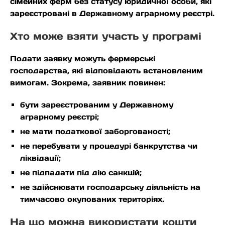
сімейних ферм без статусу юридичної особи, які
зареєстровані в Державному аграрному реєстрі.
Хто може взяти участь у програмі
Подати заявку можуть фермерські
господарства, які відповідають встановленим
вимогам. Зокрема, заявник повинен:
бути зареєстрованим у Державному
аграрному реєстрі;
не мати податкової заборгованості;
не перебувати у процедурі банкрутства чи
ліквідації;
не підпадати під дію санкцій;
не здійснювати господарську діяльність на
тимчасово окупованих територіях.
На що можна використати кошти