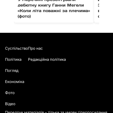
дебютну книгу Ганни Мегели
Закар
«Коли літа поважні за плечима»
вистав
(фото)
співпо
Суспільство
Про нас
Політика
Редакційна політика
Погляд
Економіка
Фото
Відео
Передрук матеріалів – тільки за умови гіперпосилання