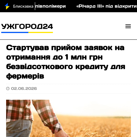
 аукціон співполімери
«Річард ІІІ» під відкрити
Стартував прийом заявок на
отримання до 1 млн грн
безвідсоткового кредиту для
фермерів
02.06.2026