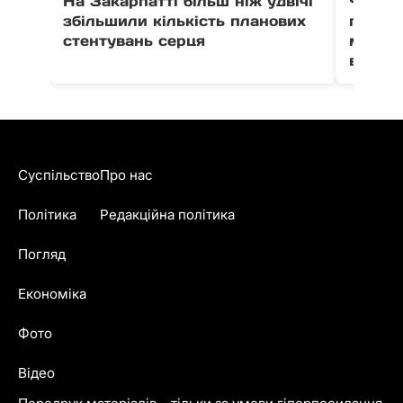
На Закарпатті більш ніж удвічі
Через 
збільшили кількість планових
право
стентувань серця
можут
води в
Суспільство
Про нас
Політика
Редакційна політика
Погляд
Економіка
Фото
Відео