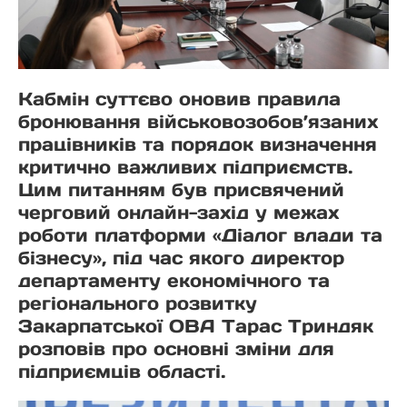
Кабмін суттєво оновив правила
бронювання військовозобов’язаних
працівників та порядок визначення
критично важливих підприємств.
Цим питанням був присвячений
черговий онлайн-захід у межах
роботи платформи «Діалог влади та
бізнесу», під час якого директор
департаменту економічного та
регіонального розвитку
Закарпатської ОВА Тарас Триндяк
розповів про основні зміни для
підприємців області.