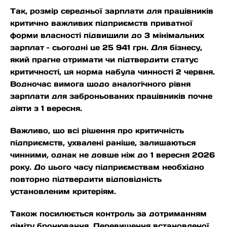
Так, розмір середньої зарплати для працівників
критично важливих підприємств приватної
форми власності підвищили до 3 мінімальних
зарплат – сьогодні це 25 941 грн. Для бізнесу,
який прагне отримати чи підтвердити статус
критичності, ця норма набула чинності 2 червня.
Водночас вимога щодо аналогічного рівня
зарплати для заброньованих працівників почне
діяти з 1 вересня.
Важливо, що всі рішення про критичність
підприємств, ухвалені раніше, залишаються
чинними, однак не довше ніж до 1 вересня 2026
року. До цього часу підприємствам необхідно
повторно підтвердити відповідність
установленим критеріям.
Також посилюється контроль за дотриманням
ліміту бронювання. Перевищення встановленої