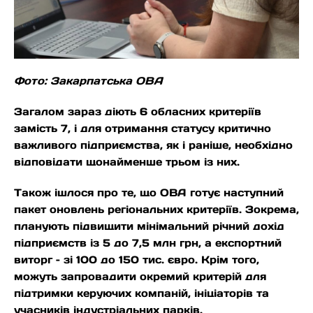
Фото: Закарпатська ОВА
Загалом зараз діють 6 обласних критеріїв
замість 7, і для отримання статусу критично
важливого підприємства, як і раніше, необхідно
відповідати щонайменше трьом із них.
Також ішлося про те, що ОВА готує наступний
пакет оновлень регіональних критеріїв. Зокрема,
планують підвищити мінімальний річний дохід
підприємств із 5 до 7,5 млн грн, а експортний
виторг – зі 100 до 150 тис. євро. Крім того,
можуть запровадити окремий критерій для
підтримки керуючих компаній, ініціаторів та
учасників індустріальних парків.