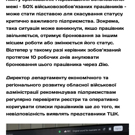
межі – 50% військовозобов’язаних працівників –
може стати підставою для скасування статусу
критично важливого підприємства. Зокрема,
така ситуація може виникнути, якщо працівник
звільняється, отримує бронювання за іншим
місцем роботи або змінюється його статус.
Відтепер у такому разі керівник зобов’язаний
протягом 10 робочих днів анулювати
бронювання цього працівника через Дію.
Директор департаменту економічного та
регіонального розвитку обласної військової
адміністрації рекомендував підприємствам
регулярно перевіряти реєстри та оперативно
коригувати списки працівників ще до того, як
невідповідність виявлять представники ТЦК.