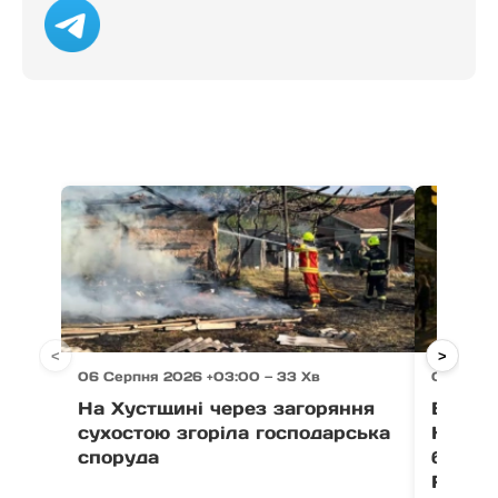
<
>
06 Серпня 2026 +03:00 — 33 Хв
06 Серпн
На Хустщині через загоряння
В Ужго
сухостою згоріла господарська
Незал
споруда
благо
Fest