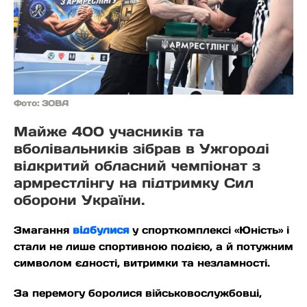
Фото: ЗОВА
Майже 400 учасників та
вболівальників зібрав в Ужгороді
відкритий обласний чемпіонат з
армрестлінгу на підтримку Сил
оборони України.
Змагання
відбулися
у спорткомплексі «Юність» і
стали не лише спортивною подією, а й потужним
символом єдності, витримки та незламності.
За перемогу боролися військовослужбовці,