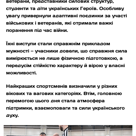
ветерани, представники силових структур,
студенти та діти українських Героїв. Особливу
увагу привернули адаптивні поєдинки за участі
військових і ветеранів, які отримали важкі
поранення під час війни.
Їхні виступи стали справжнім прикладом
мужності — учасники довели, що справжня сила
вимірюється не лише фізичною підготовкою, а
передусім стійкістю характеру й вірою у власні
можливості.
Найкращих спортсменів визначили у різних
вікових та вагових категоріях. Втім, головною
перемогою цього дня стала атмосфера
підтримки, взаємоповаги та сили українського
духу.