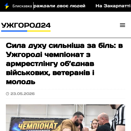
ДТП постраждали двоє людей
На Закарпатті судит
Сила духу сильніша за біль: в
Ужгороді чемпіонат з
армрестлінгу об’єднав
військових, ветеранів і
молодь
23.05.2026