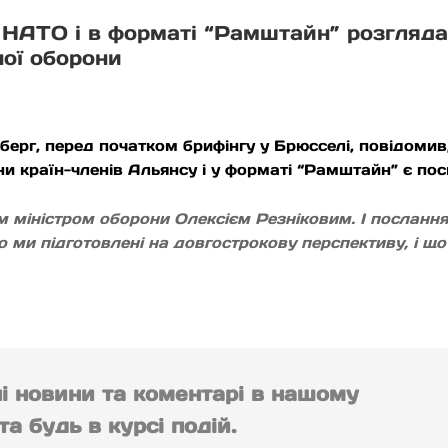
ни НАТО і в форматі “Рамштайн” розгляд
ної оборони
ерг, перед початком брифінгу у Брюсселі, повідоми
они країн-членів Альянсу і у форматі “Рамштайн” є по
им міністром оборони Олексієм Резніковим. І послан
що ми підготовлені на довгострокову перспективу, і щ
ні новини та коментарі в нашому
а будь в курсі подій.