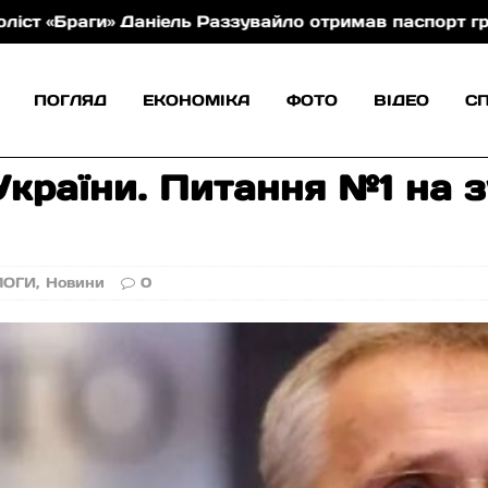
аги» Даніель Раззувайло отримав паспорт громадяни
ПОГЛЯД
ЕКОНОМІКА
ФОТО
ВІДЕО
С
раїни. Питання №1 на зу
МОГИ
,
Новини
0