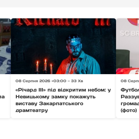
08 Серпня 2026 +03:00 — 33 Хв
08 Серп
«Річард ІІІ» під відкритим небом: у
Футбол
ла
Невицькому замку покажуть
Раззу
виставу Закарпатського
громад
драмтеатру
(фото)