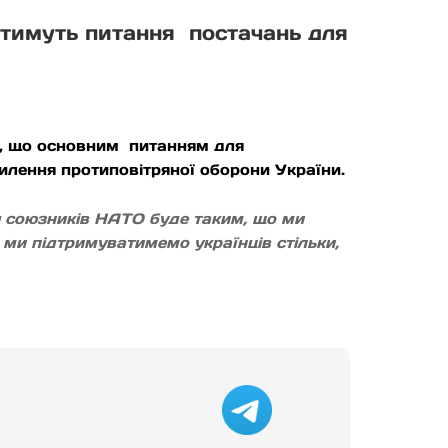
атимуть питання постачань для
в, що основним питанням для
силення протиповітряної оборони України.
ня союзників НАТО буде таким, що ми
о ми підтримуватимемо українців стільки,