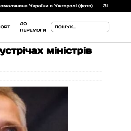
на України в Ужгороді (фото)
Зі Сільця — на євро
ДО
ПОРТ
ПЕРЕМОГИ
стрічах міністрів