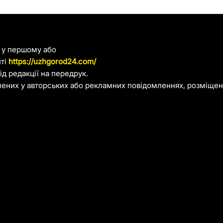
я у першому або
йті
https://uzhgorod24.com/
д редакції на передрук.
лених у авторських або рекламних повідомленнях, розміщени