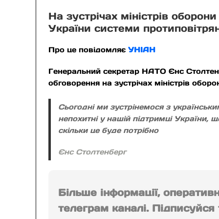
На зустрічах міністрів оборо
України системи протиповітря
Про це повідомляє
УНІАН
Генеральний секретар НАТО Єнс Столтенб
обговорення на зустрічах міністрів обор
Сьогодні ми зустрінемося з українськ
непохитні у нашій підтримці України, 
скільки це буде потрібно
Єнс Столтенберг
Більше інформації, оператив
телеграм каналі. Підписуйся т