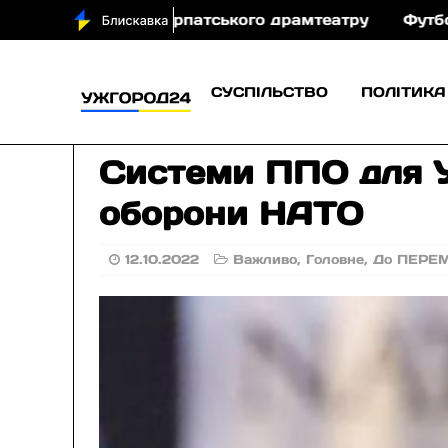
 виставу Закарпатського драмтеатру
Футболіст «Бр
СУСПІЛЬСТВО
ПОЛІТИКА
Системи ППО для Ук
оборони НАТО
12.10.2022
Важливо
,
Головне
,
До ПЕРЕ