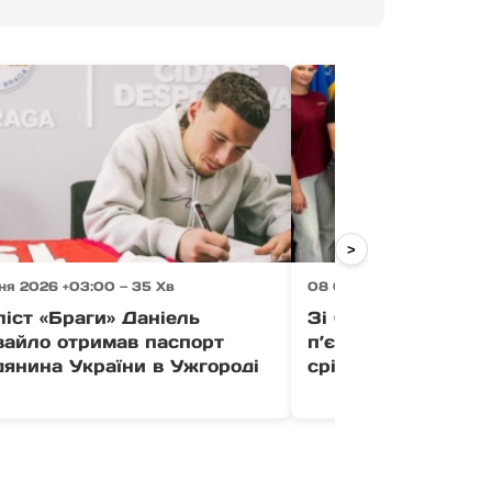
>
ня 2026 +03:00 — 35 Хв
08 Серпня 2026 +03:00 
іст «Браги» Даніель
Зі Сільця — на єв
вайло отримав паспорт
п’єдестал: Яросла
янина України в Ужгороді
срібло для Україн