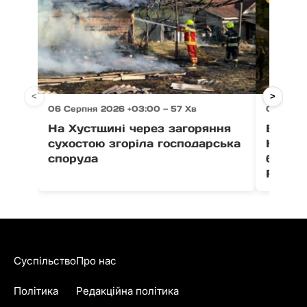
<
>
06 Серпня 2026 +03:00 — 57 Хв
06 Серпн
На Хустщині через загоряння
В Ужго
сухостою згоріла господарська
Незал
споруда
благо
Fest
Суспільство
Про нас
Політика
Редакційна політика