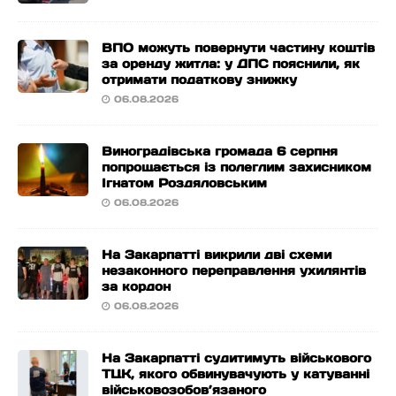
ВПО можуть повернути частину коштів
за оренду житла: у ДПС пояснили, як
отримати податкову знижку
06.08.2026
Виноградівська громада 6 серпня
попрощається із полеглим захисником
Ігнатом Роздяловським
06.08.2026
На Закарпатті викрили дві схеми
незаконного переправлення ухилянтів
за кордон
06.08.2026
На Закарпатті судитимуть військового
ТЦК, якого обвинувачують у катуванні
військовозобов’язаного