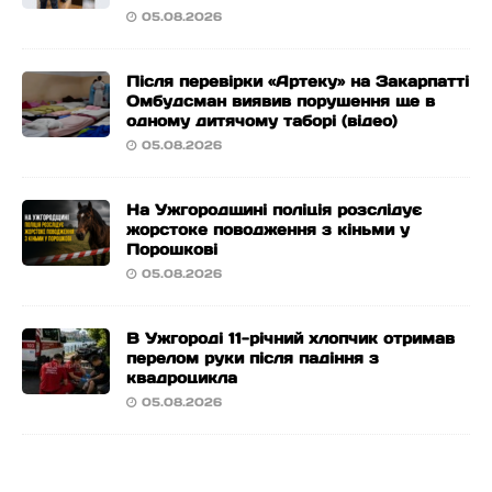
05.08.2026
Після перевірки «Артеку» на Закарпатті
Омбудсман виявив порушення ще в
одному дитячому таборі (відео)
05.08.2026
На Ужгородщині поліція розслідує
жорстоке поводження з кіньми у
Порошкові
05.08.2026
В Ужгороді 11-річний хлопчик отримав
перелом руки після падіння з
квадроцикла
05.08.2026