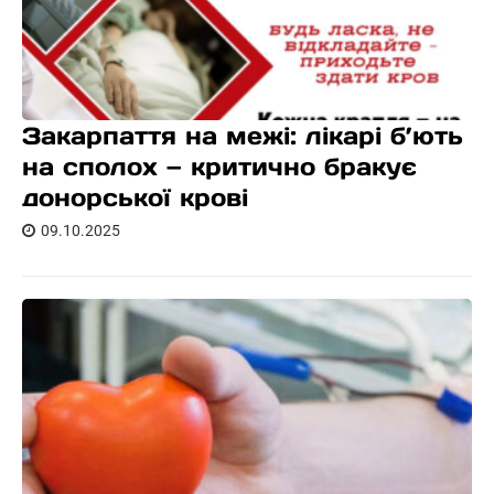
Закарпаття на межі: лікарі б’ють
на сполох — критично бракує
донорської крові
09.10.2025