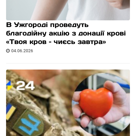
В Ужгороді проведуть
благодійну акцію з донації крові
«Твоя кров – чиєсь завтра»
04.06.2026