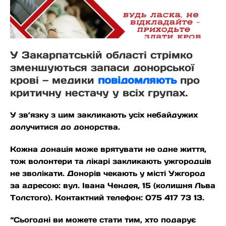
У Закарпатській області стрімко
зменшуються запаси донорської
крові — медики
повідомляють
про
критичну нестачу у всіх групах.
У зв’язку з цим закликають усіх небайдужих
долучитися до донорства.
Кожна донація може врятувати не одне життя,
тож волонтери та лікарі закликають ужгородців
не зволікати. Донорів чекають у місті Ужгород
за адресою: вул. Івана Чендея, 15 (колишня Льва
Толстого). Контактний телефон: 075 417 73 13.
“Сьогодні ви можете стати тим, хто подарує