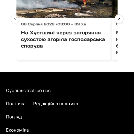
<
>
06 Серпня 2026 +03:00 — 39 Хв
06 Серп
На Хустщині через загоряння
В Ужго
сухостою згоріла господарська
Незал
споруда
благо
Fest
Суспільство
Про нас
Політика
Редакційна політика
Погляд
Економіка