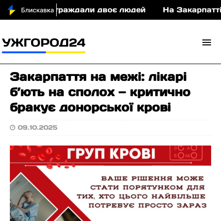
 ДТП постраждали двоє людей
На Закарпатті суд
Закарпаття на межі: лікарі
б’ють на сполох — критично
бракує донорської крові
09.10.2025