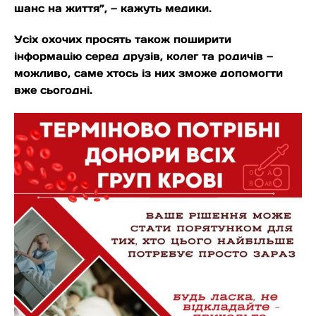
шанс на життя”, — кажуть медики.
Усіх охочих просять також поширити
інформацію серед друзів, колег та родичів —
можливо, саме хтось із них зможе допомогти
вже сьогодні.