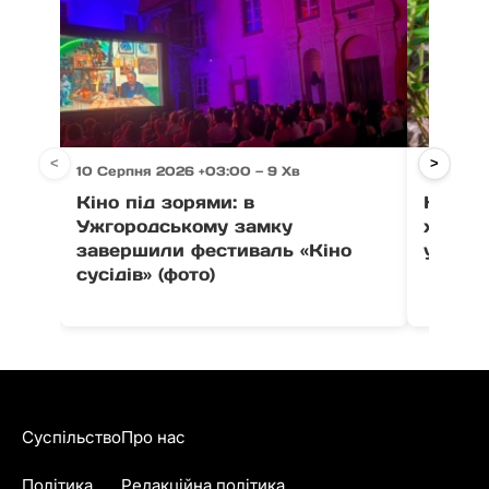
<
>
10 Серпня 2026 +03:00 — 9 Хв
10 Серпн
Кіно під зорями: в
На Рах
Ужгородському замку
хлопця
завершили фестиваль «Кіно
укусу 
сусідів» (фото)
Суспільство
Про нас
Політика
Редакційна політика