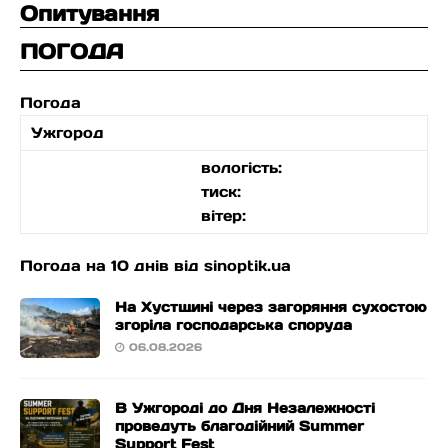
Опитування
ПОГОДА
Погода
Ужгород
вологість:
тиск:
вітер:
Погода на 10 днів від
sinoptik.ua
На Хустщині через загоряння сухостою
згоріла господарська споруда
06.08.2026
В Ужгороді до Дня Незалежності
проведуть благодійний Summer
Support Fest