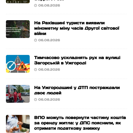
06.08.2026
На Рахівщині туристи виявили
мінометну міну часів Другої світової
війни
06.08.2026
Тимчасово ускладнять рух на вулиці
Загорській в Ужгороді
06.08.2026
На Ужгородщині у ДТП постраждали
двоє людей
06.08.2026
ВПО можуть повернути частину коштів
за оренду житла: у ДПС пояснили, як
отримати податкову знижку