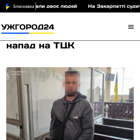
раждали двоє людей
На Закарпатті судитимуть ві
напад на ТЦК