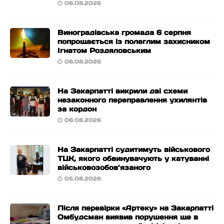
06.08.2026
Виноградівська громада 6 серпня
попрощається із полеглим захисником
Ігнатом Роздяловським
06.08.2026
На Закарпатті викрили дві схеми
незаконного переправлення ухилянтів
за кордон
06.08.2026
На Закарпатті судитимуть військового
ТЦК, якого обвинувачують у катуванні
військовозобов’язаного
05.08.2026
Після перевірки «Артеку» на Закарпатті
Омбудсман виявив порушення ще в