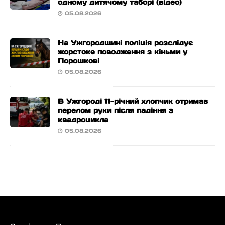
одному дитячому таборі (відео)
05.08.2026
На Ужгородщині поліція розслідує
жорстоке поводження з кіньми у
Порошкові
05.08.2026
В Ужгороді 11-річний хлопчик отримав
перелом руки після падіння з
квадроцикла
05.08.2026