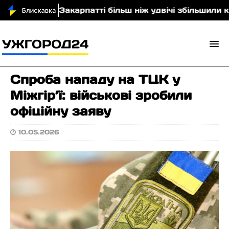
вали
На Закарпатті більш ніж удвічі збільшили кіл
Спроба нападу на ТЦК у
Міжгір’ї: військові зробили
офіційну заяву
10.05.2026