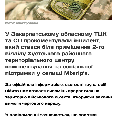
Фото: ілюстроване
У Закарпатському обласному ТЦК
та СП прокоментували інцидент,
який стався біля приміщення 2-го
відділу Хустського районного
територіального центру
комплектування та соціальної
підтримки у селищі Міжгір’я.
За офіційною інформацією, сьогодні група осіб
нібито намагалася силоміць прорватися на
територію військового об’єкта, ігноруючи законні
вимоги чергового наряду.
У повідомленні зазначається, що завдяки