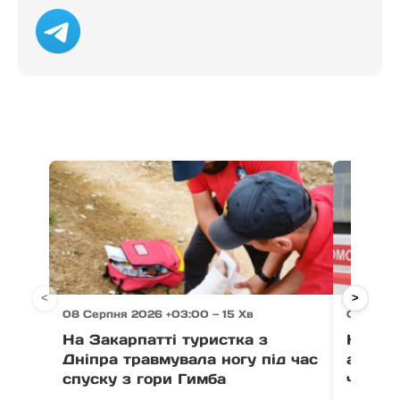
<
>
08 Серпня 2026 +03:00 — 15 Хв
08 Серп
На Закарпатті туристка з
На Мук
Дніпра травмувала ногу під час
автомо
спуску з гори Гимба
чолові