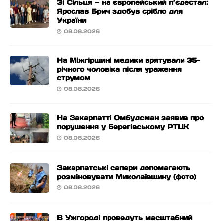
Зі Сільця — на європейський п’єдестал:
Ярослав Брич здобув срібло для
України
08.08.2026
На Міжгірщині медики врятували 35-
річного чоловіка після ураження
струмом
08.08.2026
На Закарпатті Омбудсман заявив про
порушення у Берегівському РТЦК
08.08.2026
Закарпатські сапери допомагають
розміновувати Миколаївщину (фото)
08.08.2026
В Ужгороді проведуть масштабний