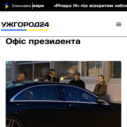
ери
«Річард ІІІ» під відкритим небом: у Невицьк
Офіс президента