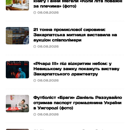
книгу Ганни Мегели «Коли літа поважні
за плечима» (фото)
08.08.2026
21 тонна промислової сировини:
Закарпатська митниця виставила на
аукціон співполімери
08.08.2026
«Річард ІІІ» під відкритим небом: у
Невицькому замку покажуть виставу
Закарпатського драмтеатру
08.08.2026
Футболіст «Браги» Даніель Раззувайло
отримав паспорт громадянина України
в Ужгороді (фото)
08.08.2026