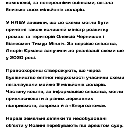
комплексі, за попередніми оцінками, сягала
близько двох мільйонів доларів.
У НАБУ заявили, що до схеми могли бути
причетні також колишній міністр розвитку
громад та територій Олексій Чернишов і
бізнесмен Тимур Міндіч. За версією слідства,
Андрія Єрмака залучили до реалізації схеми ще
у 2020 році.
Правоохоронці стверджують, що через
будівництво елітної нерухомості учасники схеми
легалізували майже 9 мільйонів доларів.
Частину коштів, за інформацією слідства, могли
привласнювати з різних державних
підприємств, зокрема й з «Енергоатома».
Наразі земельні ділянки та недобудовані
об’єкти у Козині перебувають під арештом суду.