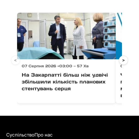
<
>
07 Серпня 2026 +03:00 — 57 Хв
07 Серпн
На Закарпатті більш ніж удвічі
Через 
збільшили кількість планових
право
стентувань серця
можут
води в
Суспільство
Про нас