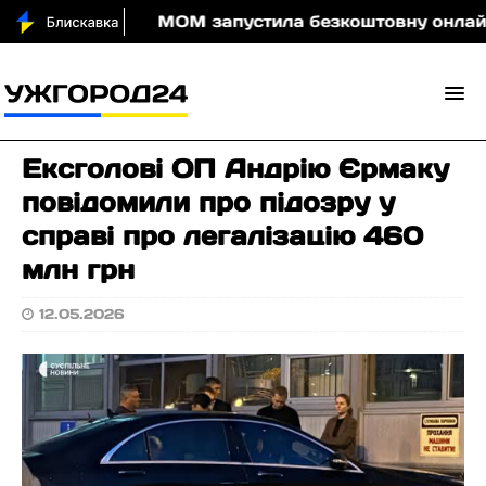
оди вночі
МОМ запустила безкоштовну онлайн-гру,
Ексголові ОП Андрію Єрмаку
повідомили про підозру у
справі про легалізацію 460
млн грн
12.05.2026