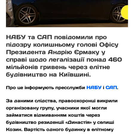
НАБУ та САП повідомили про
підозру колишньому голові Офісу
Президента Андрію Єрмаку у
справі щодо легалізації понад 460
мільйонів гривень через елітне
будівництво на Київщині.
Про це інформують пресслужби
НАБУ
і
САП
.
За даними слідства, правоохоронці викрили
організовану групу, учасники якої могли
займатися відмиванням коштів через
будівництво резиденції «Династія» у селищі
Козин. Вартість одного будинку в елітному