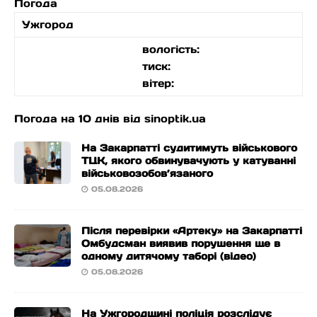
Погода
Ужгород
вологість:
тиск:
вітер:
Погода на 10 днів від
sinoptik.ua
На Закарпатті судитимуть військового
ТЦК, якого обвинувачують у катуванні
військовозобов’язаного
05.08.2026
Після перевірки «Артеку» на Закарпатті
Омбудсман виявив порушення ще в
одному дитячому таборі (відео)
05.08.2026
На Ужгородщині поліція розслідує