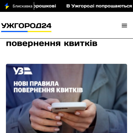
ньми у Порошкові
В Ужгороді попрощаються із п
повернення квитків