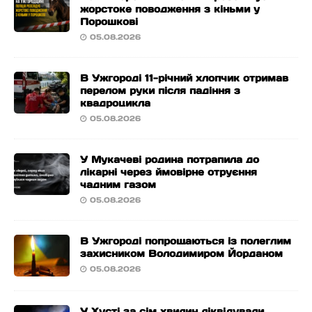
жорстоке поводження з кіньми у
Порошкові
05.08.2026
В Ужгороді 11-річний хлопчик отримав
перелом руки після падіння з
квадроцикла
05.08.2026
У Мукачеві родина потрапила до
лікарні через ймовірне отруєння
чадним газом
05.08.2026
В Ужгороді попрощаються із полеглим
захисником Володимиром Йорданом
05.08.2026
У Хусті за сім хвилин ліквідували