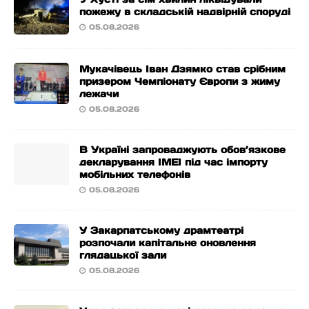
пожежу в складській надвірній споруді
05.08.2026
Мукачівець Іван Дзямко став срібним
призером Чемпіонату Європи з жиму
лежачи
05.08.2026
В Україні запроваджують обов’язкове
декларування IMEI під час імпорту
мобільних телефонів
05.08.2026
У Закарпатському драмтеатрі
розпочали капітальне оновлення
глядацької зали
05.08.2026