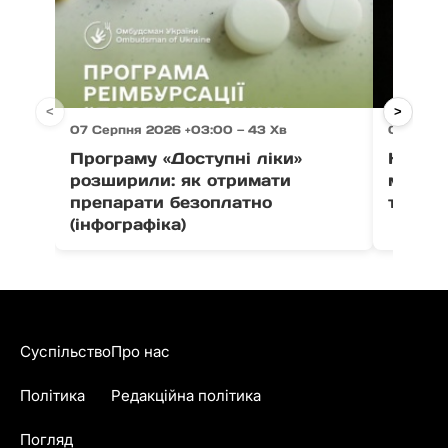
<
>
07 Серпня 2026 +03:00 — 43 Хв
07 Серпн
Програму «Доступні ліки»
На Зак
розширили: як отримати
мотоци
препарати безоплатно
травм
(інфографіка)
Суспільство
Про нас
Політика
Редакційна політика
Погляд