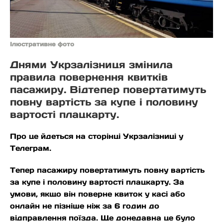
Ілюстративне фото
Днями Укрзалізниця змінила
правила повернення квитків
пасажиру. Відтепер повертатимуть
повну вартість за купе і половину
вартості плацкарту.
Про це йдеться на сторінці Укрзалізниці у
Телеграм.
Тепер пасажиру повертатимуть повну вартість
за купе і половину вартості плацкарту. За
умови, якщо він поверне квиток у касі або
онлайн не пізніше ніж за 6 годин до
відправлення поїзда. Ще донедавна це було