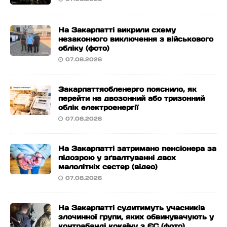
На Закарпатті викрили схему
незаконного виключення з військового
обліку (фото)
07.08.2026
Закарпаттяобленерго пояснило, як
перейти на двозонний або тризонний
облік електроенергії
07.08.2026
На Закарпатті затримано пенсіонера за
підозрою у зґвалтуванні двох
малолітніх сестер (відео)
07.08.2026
На Закарпатті судитимуть учасників
злочинної групи, яких обвинувачують у
контрабанді кокаїну з ЄС (фото)