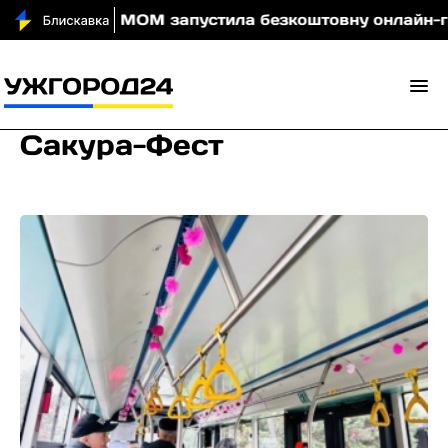
 вночі
МОМ запустила безкоштовну онлайн-гру, як
Сакура-Фест