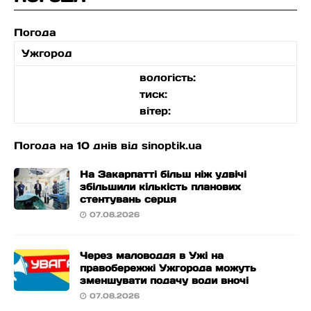
Погода
Ужгород
вологість:
тиск:
вітер:
Погода на 10 днів від
sinoptik.ua
На Закарпатті більш ніж удвічі
збільшили кількість планових
стентувань серця
07.08.2026
Через маловоддя в Ужі на
правобережжі Ужгорода можуть
зменшувати подачу води вночі
07.08.2026