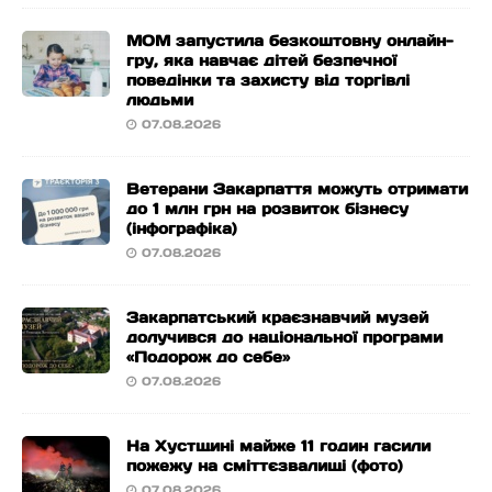
МОМ запустила безкоштовну онлайн-
гру, яка навчає дітей безпечної
поведінки та захисту від торгівлі
людьми
07.08.2026
Ветерани Закарпаття можуть отримати
до 1 млн грн на розвиток бізнесу
(інфографіка)
07.08.2026
Закарпатський краєзнавчий музей
долучився до національної програми
«Подорож до себе»
07.08.2026
На Хустщині майже 11 годин гасили
пожежу на сміттєзвалищі (фото)
07.08.2026