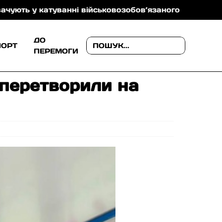
уванні військовозобов’язаного
На Ужгородщині по
ДО
ПОРТ
ПЕРЕМОГИ
 перетворили на