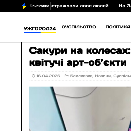
у ДТП постраждали двоє людей
На Закарпатті су
СУСПІЛЬСТВО
ПОЛІТИКА
Сакури на колесах:
квітучі арт-об’єкти
16.04.2026
Блискавка
,
Новини
,
Суспіль