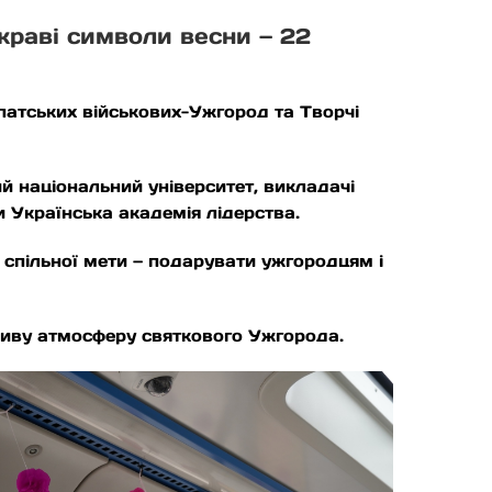
краві символи весни — 22
патських військових-Ужгород та Творчі
й національний університет, викладачі
Українська академія лідерства.
 спільної мети — подарувати ужгородцям і
ливу атмосферу святкового Ужгорода.