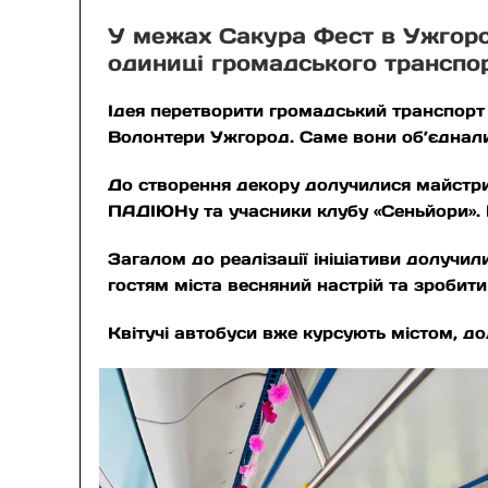
У межах Сакура Фест в Ужгород
одиниці громадського транспо
Ідея перетворити громадський транспорт 
Волонтери Ужгород. Саме вони об’єднали
До створення декору долучилися майстри
ПАДІЮНу та учасники клубу «Сеньйори». 
Загалом до реалізації ініціативи долучи
гостям міста весняний настрій та зробит
Квітучі автобуси вже курсують містом, 