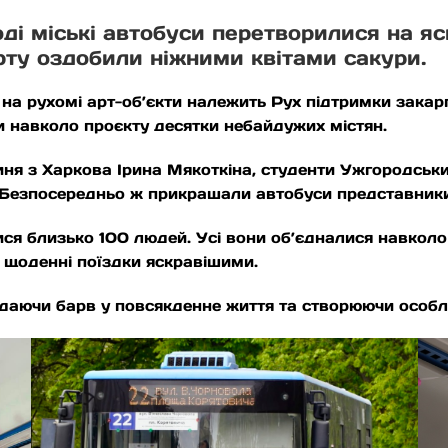
і міські автобуси перетворилися на яс
рту оздобили ніжними квітами сакури.
на рухомі арт-об’єкти належить Рух підтримки закар
 навколо проєкту десятки небайдужих містян.
ня з Харкова Ірина Мякоткіна, студенти Ужгородськи
Безпосередньо ж прикрашали автобуси представники 
лися близько 100 людей. Усі вони об’єдналися навколо
и щоденні поїздки яскравішими.
додаючи барв у повсякденне життя та створюючи особ