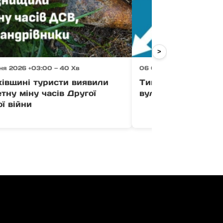
>
ня 2026 +03:00 — 40 Хв
06 Серпня 2026 +03:00 
хівщині туристи виявили
Тимчасово усклад
тну міну часів Другої
вулиці Загорській
ої війни