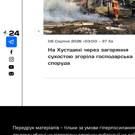
<
06 Серпня 2026 +03:00 — 37 Хв
На Хустщині через загоряння
сухостою згоріла господарська
споруда
Передрук матеріалів – тільки за умови гіперпосиланн
другому абзаці на відповідну сторінку публікації на са