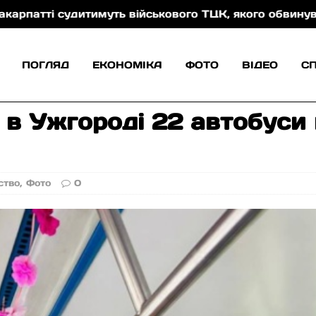
дитимуть військового ТЦК, якого обвинувачують у кат
ПОГЛЯД
ЕКОНОМІКА
ФОТО
ВІДЕО
С
 в Ужгороді 22 автобуси
ство
,
Фото
0