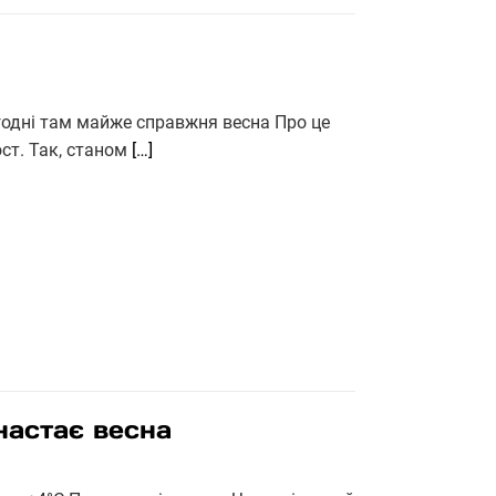
огодні там майже справжня весна Про це
ст. Так, станом
[…]
настає весна