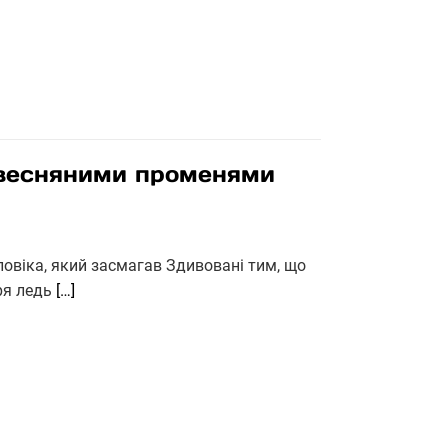
 весняними променями
ловіка, який засмагав Здивовані тим, що
тря ледь
[…]