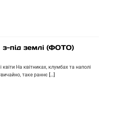
 з-під землі (ФОТО)
і квіти На квітниках, клумбах та наполі
Звичайно, таке раннє
[…]