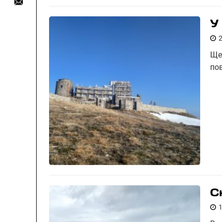
У
Ще
по
С