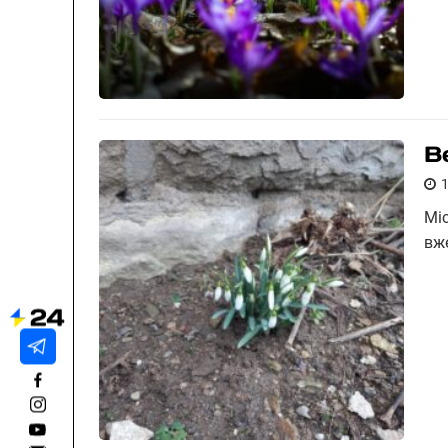
В
Міс
вж