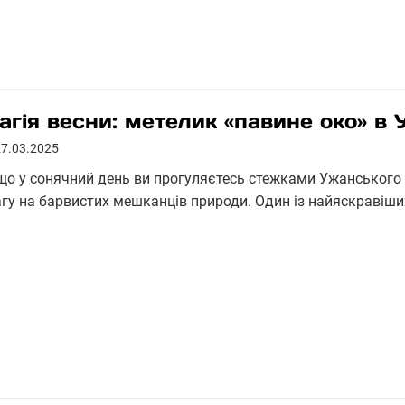
агія весни: метелик «павине око» 
27.03.2025
що у сонячний день ви прогуляєтесь стежками Ужанського 
агу на барвистих мешканців природи. Один із найяскравіши