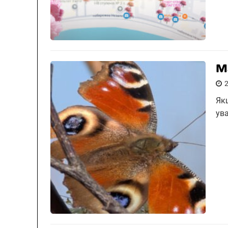
М
Як
ув