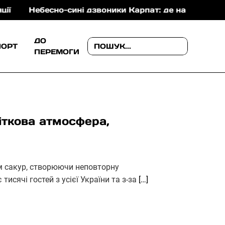
о-сині дзвоники Карпат: де на Закарпатті можна поба
ДО
ПОРТ
ПЕРЕМОГИ
віткова атмосфера,
м сакур, створюючи неповторну
тисячі гостей з усієї України та з-за
[…]