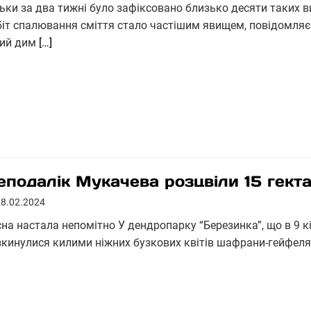
льки за два тижні було зафіксовано близько десяти таких 
біт спалювання сміття стало частішим явищем, повідомляє
кий дим
[…]
еподалік Мукачева розцвіли 15 гект
28.02.2024
сна настала непомітно У дендропарку “Березинка”, що в 9 к
зкинулися килими ніжних бузкових квітів шафрани-гейфеля