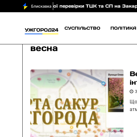
табної перевірки ТЦК та СП на Закарпатті: заявляє 
СУСПІЛЬСТВО
ПОЛІТИКА
весна
В
і
Що
атм