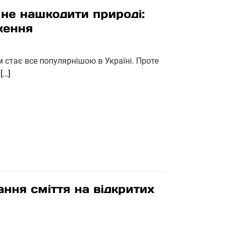
 не нашкодити природі:
ження
м стає все популярнішою в Україні. Проте
и
[…]
ння сміття на відкритих