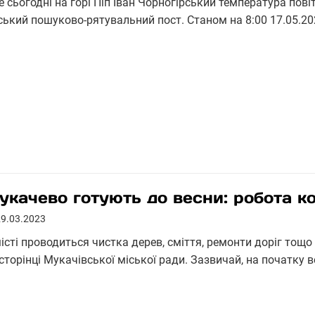
е сьогодні на горі Піп Іван Чорногірський температура пов
ський пошуково-рятувальний пост. Станом на 8:00 17.05.202
укачево готують до весни: робота к
29.03.2023
місті проводиться чистка дерев, сміття, ремонти доріг тощ
сторінці Мукачівської міської ради. Зазвичай, на початку 