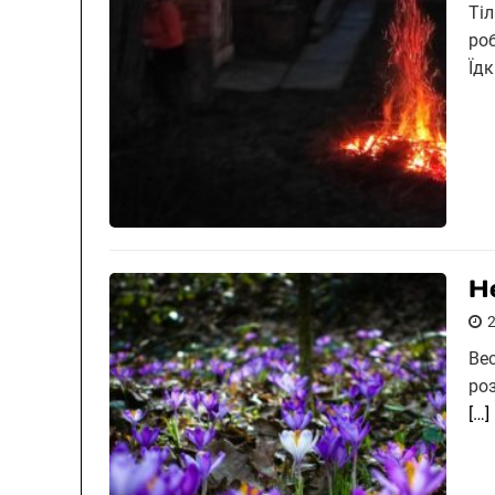
Ті
ро
Їд
Н
Ве
ро
[…]