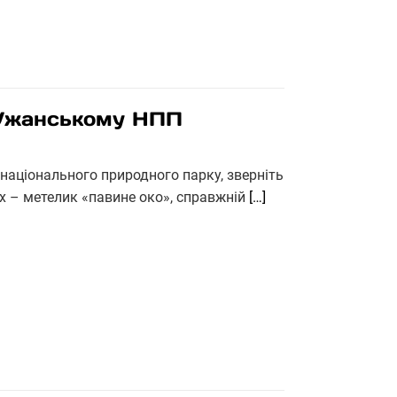
в Ужанському НПП
національного природного парку, зверніть
х – метелик «павине око», справжній
[…]