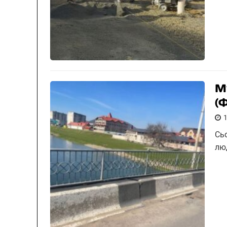
М
(
Сьо
лю