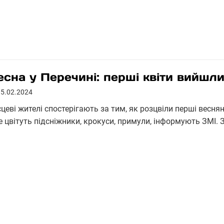
есна у Перечині: перші квіти вийшли
15.02.2024
цеві жителі спостерігають за тим, як розцвіли перші веснян
е цвітуть підсніжники, крокуси, примули, інформують ЗМІ. 