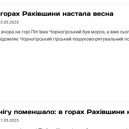
 горах Рахівщини настала весна
23.05.2023
 вчора на горі Піп Іван Чорногірський був мороз, а вже сь
відомляє Чорногірський гірський пошуково-рятувальний по
нігу поменшало: в горах Рахівщини 
17.05.2023