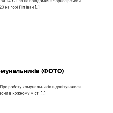
ітря +4°С Про це повідомляє Чорногірський
3 на горі Піп Іван
[…]
омунальників (ФОТО)
о Про роботу комунальників відзвітувалися
весни в кожному місті
[…]