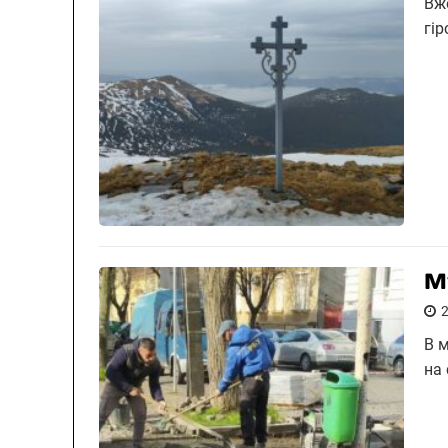
Вж
гір
М
В 
на 