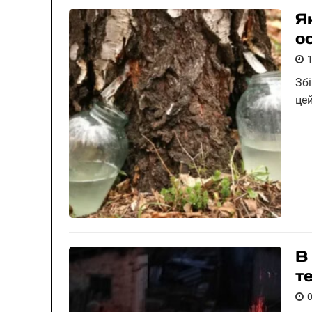
Я
о
Зб
це
В
т