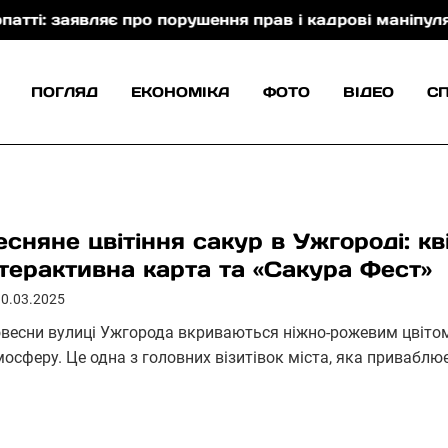
про порушення прав і кадрові маніпуляції
Небесн
ПОГЛЯД
ЕКОНОМІКА
ФОТО
ВІДЕО
С
есняне цвітіння сакур в Ужгороді: к
нтерактивна карта та «Сакура Фест»
30.03.2025
весни вулиці Ужгорода вкриваються ніжно-рожевим цвіто
осферу. Це одна з головних візитівок міста, яка приваблює 