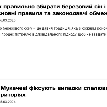
к правильно збирати березовий сік і
сновні правила та законодавчі обме
16.03.2025
ір березового соку – це давня традиція, яка з кожним роко
й процес потребує відповідального підходу, щоб не завдат
 Мукачеві фіксують випадки спалюва
ериторіях
05.03.2024