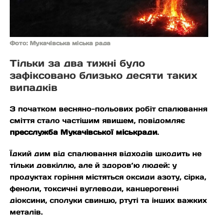
Фото: Мукачівська міська рада
Тільки за два тижні було
зафіксовано близько десяти таких
випадків
З початком весняно-польових робіт спалювання
сміття стало частішим явищем, повідомляє
пресслужба Мукачівської міськради
.
Їдкий дим від спалювання відходів шкодить не
тільки довкіллю, але й здоров’ю людей: у
продуктах горіння містяться оксиди азоту, сірка,
феноли, токсичні вуглеводи, канцерогенні
діоксини, сполуки свинцю, ртуті та інших важких
металів.