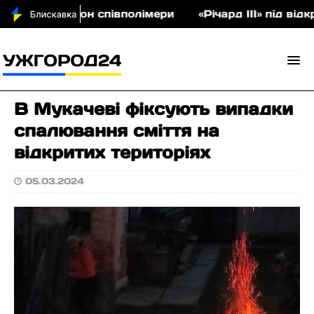
а на аукціон співполімери
«Річард ІІІ» під відк
В Мукачеві фіксують випадки
спалювання сміття на
відкритих територіях
05.03.2024