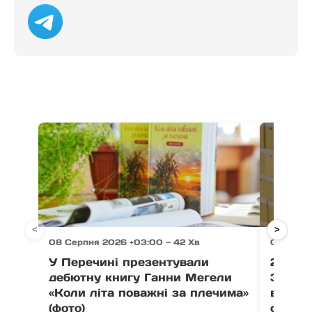
<
>
08 Серпня 2026 +03:00 — 42 Хв
08 Серп
У Перечині презентували
21 тон
дебютну книгу Ганни Мегели
Закар
«Коли літа поважні за плечима»
вистав
(фото)
співпо