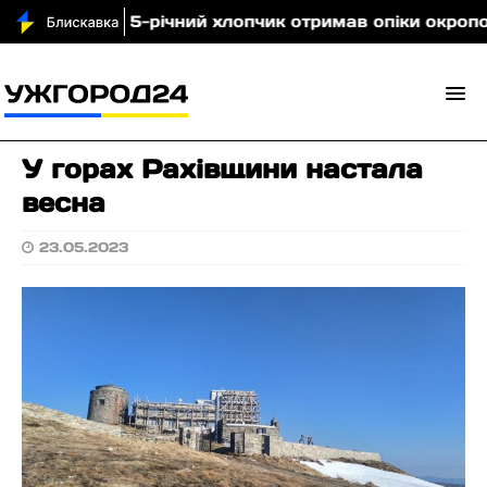
Свалявщині 5-річний хлопчик отримав опіки окропом
У горах Рахівщини настала
весна
23.05.2023