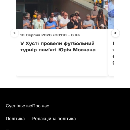
<
>
10 Серпня 2026 +03:00 — 6 Хв
10 Серпн
У Хусті провели футбольний
Мукачі
турнір пам’яті Юрія Мовчана
чотири
етапі 
(фото)
Суспільство
Про нас
Політика
Редакційна політика