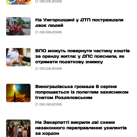
06.08.2026
На Ужгородщині у ДТП постраждали
двоє людей
06.08.2026
ВПО можуть повернути частину коштів
за оренду житла: у ДПС пояснили, як
отримати податкову знижку
06.08.2026
Виноградівська громада 6 серпня
попрощається із полеглим захисником
Ігнатом Роздяловським
06.08.2026
На Закарпатті викрили дві схеми
незаконного переправлення ухилянтів
за кордон