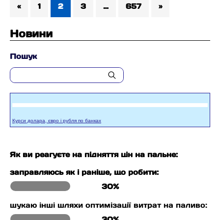
«
1
2
3
…
657
»
Новини
Пошук
Курси долара, євро і рубля по банках
Як ви реагуєте на підняття цін на пальне:
заправляюсь як і раніше, що робити:
30%
шукаю інші шляхи оптимізації витрат на паливо:
30%