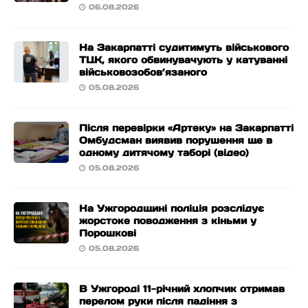
06.08.2026
На Закарпатті судитимуть військового
ТЦК, якого обвинувачують у катуванні
військовозобов’язаного
05.08.2026
Після перевірки «Артеку» на Закарпатті
Омбудсман виявив порушення ще в
одному дитячому таборі (відео)
05.08.2026
На Ужгородщині поліція розслідує
жорстоке поводження з кіньми у
Порошкові
05.08.2026
В Ужгороді 11-річний хлопчик отримав
перелом руки після падіння з