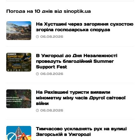
Погода на 10 днів від
sinoptik.ua
На Хустщині через загоряння сухостою
згоріла господарська споруда
06.08.2026
В Ужгороді до Дня Незалежності
проведуть благодійний Summer
Support Fest
06.08.2026
На Рахівщині туристи виявили
мінометну міну часів Другої світової
війни
06.08.2026
Тимчасово ускладнять рух на вулиці
Загорській в Ужгороді