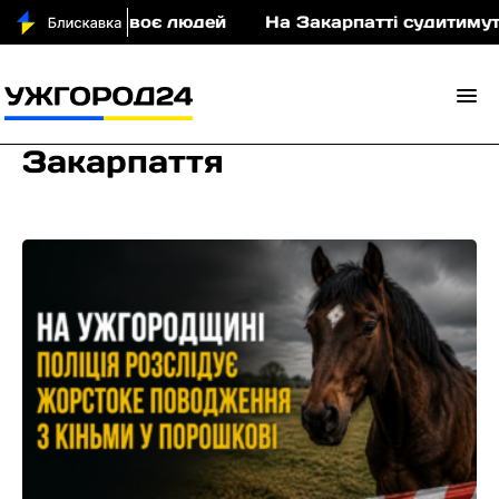
оє людей
На Закарпатті судитимуть військового Т
Закарпаття