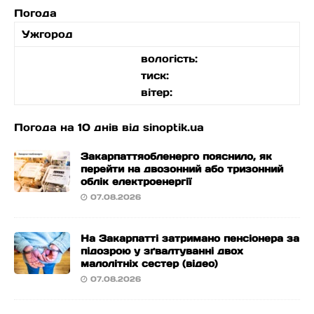
Погода
Ужгород
вологість:
тиск:
вітер:
Погода на 10 днів від
sinoptik.ua
Закарпаттяобленерго пояснило, як
перейти на двозонний або тризонний
облік електроенергії
07.08.2026
На Закарпатті затримано пенсіонера за
підозрою у зґвалтуванні двох
малолітніх сестер (відео)
07.08.2026