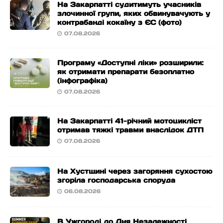
На Закарпатті судитимуть учасників
злочинної групи, яких обвинувачують у
контрабанді кокаїну з ЄС (фото)
07.08.2026
Програму «Доступні ліки» розширили:
як отримати препарати безоплатно
(інфографіка)
07.08.2026
На Закарпатті 41-річний мотоцикліст
отримав тяжкі травми внаслідок ДТП
07.08.2026
На Хустщині через загоряння сухостою
згоріла господарська споруда
06.08.2026
В Ужгороді до Дня Незалежності