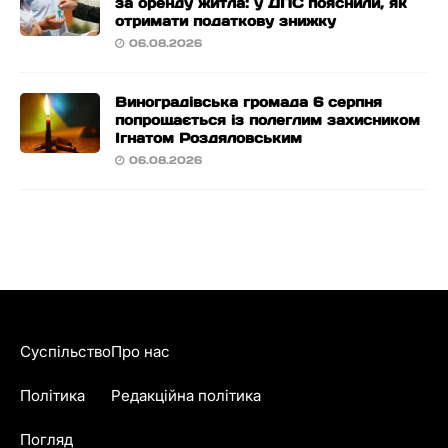
за оренду житла: у ДПС пояснили, як
отримати податкову знижку
06.08.2026
Виноградівська громада 6 серпня
попрощається із полеглим захисником
Ігнатом Роздяловським
06.08.2026
Суспільство
Про нас
Політика
Редакційна політика
Погляд