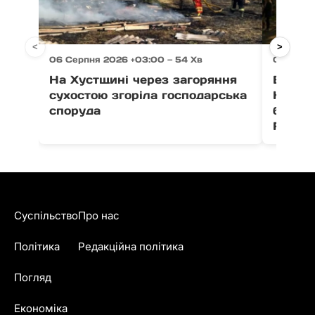
<
>
06 Серпня 2026 +03:00 — 54 Хв
06 Серп
На Хустщині через загоряння
В Ужго
сухостою згоріла господарська
Незал
споруда
благо
Fest
Суспільство
Про нас
Політика
Редакційна політика
Погляд
Економіка