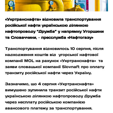
«Укртранснафта» відновила транспортування
російської нафти українською ділянкою
нафтопроводу “Дружба” у напрямку Угорщини
та Словаччини
, –
пресслужба «Нафтогазу»
Транспортування відновилось 10 серпня, після
надходження коштів від угорської нафтової
компанії MOL на рахунок «Укртранснафта» та
заяви словацької компанії Slovnaft про оплату
транзиту російської нафти через Україну.
Зазначимо, що 4 серпня «Укртранснафта»
вимушено зупинила транзит російської нафти
українською ділянкою нафтопроводу Дружба
через несплату російською компанією
авансового платежу за транспортування.