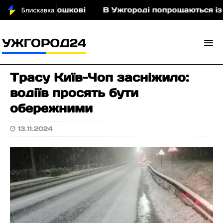
кіньми у Порошкові
В Ужгороді попрощаються із
Трасу Київ-Чоп засніжило:
водіїв просять бути
обережними
13.11.2024