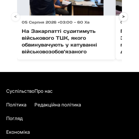
<
>
05 Серпня 2026 +03:00 — 60 Хв
05 Серп
На Закарпатті судитимуть
Після 
військового ТЦК, якого
Закар
обвинувачують у катуванні
поруш
військовозобов’язаного
дитячо
Суспільство
Про нас
Політика
Редакційна політика
Погляд
Економіка