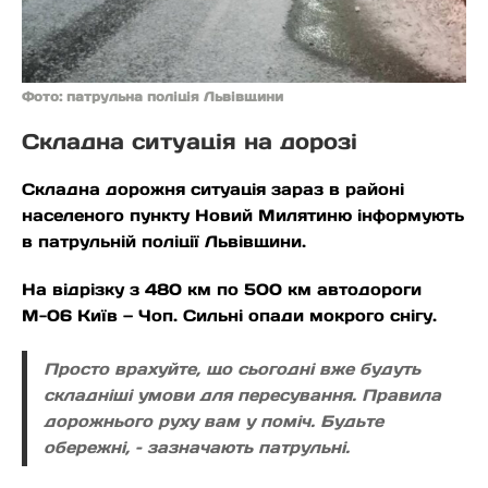
Фото: патрульна поліція Львівщини
Складна ситуація на дорозі
Складна дорожня ситуація зараз в районі
населеного пункту Новий Милятиню інформують
в патрульній поліції Львівщини.
На відрізку з 480 км по 500 км автодороги
М-06 Київ — Чоп. Сильні опади мокрого снігу.
Просто врахуйте, що сьогодні вже будуть
складніші умови для пересування. Правила
дорожнього руху вам у поміч. Будьте
обережні, – зазначають патрульні.