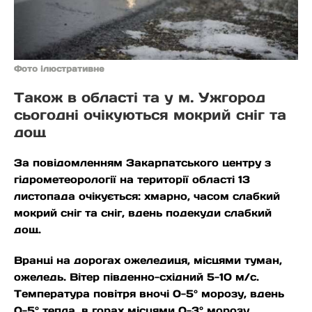
Фото ілюстративне
Також в області та у м. Ужгород
сьогодні очікуються мокрий сніг та
дощ
За повідомленням Закарпатського центру з
гідрометеорології на території області 13
листопада
очікується: хмарно, часом слабкий
мокрий сніг та сніг, вдень подекуди слабкий
дощ.
Вранці на дорогах ожеледиця, місцями туман,
ожеледь. Вітер південно-східний 5-10 м/с.
Температура повітря вночі 0-5° морозу, вдень
0-5° тепла, в горах місцями 0-3° морозу.