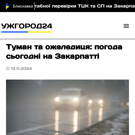
гає масштабної перевірки ТЦК та СП на Закарпатті: 
Туман та ожеледиця: погода
сьогодні на Закарпатті
13.11.2024