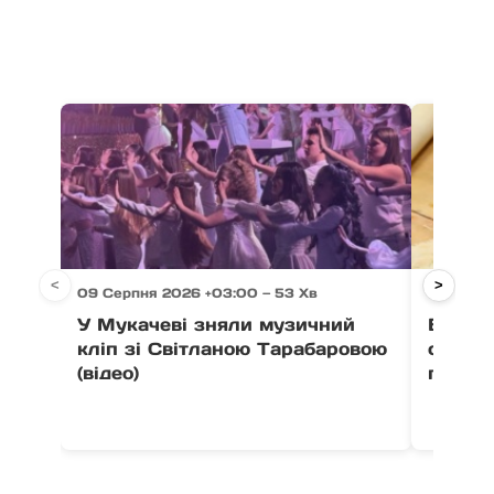
<
>
09 Серпня 2026 +03:00 — 53 Хв
09 Серп
У Мукачеві зняли музичний
В ужго
кліп зі Світланою Тарабаровою
старту
(відео)
гончар