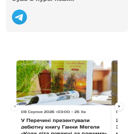
<
>
08 Серпня 2026 +03:00 — 25 Хв
08 Серп
У Перечині презентували
21 тон
дебютну книгу Ганни Мегели
Закар
«Коли літа поважні за плечима»
вистав