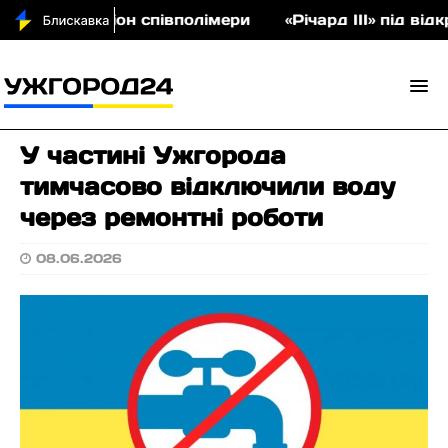
ла на аукціон співполімери
«Річард ІІІ» під від
У частині Ужгорода
тимчасово відключили воду
через ремонтні роботи
08.06.2026