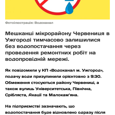
Фотоілюстрація: Водоканал
Мешканці мікрорайону Червениця в
Ужгороді тимчасово залишилися
без водопостачання через
проведення ремонтних робіт на
водопровідній мережі.
Як повідомили у КП «Водоканал м. Ужгород»,
подачу води призупинили орієнтовно з 9:30.
Обмеження стосуються району Червениці, а
також вулиць Університетська, Північна,
Срібляста, Акації та Малокам’яна.
На підприємстві зазначають, що
водопостачання буде відновлено одразу після