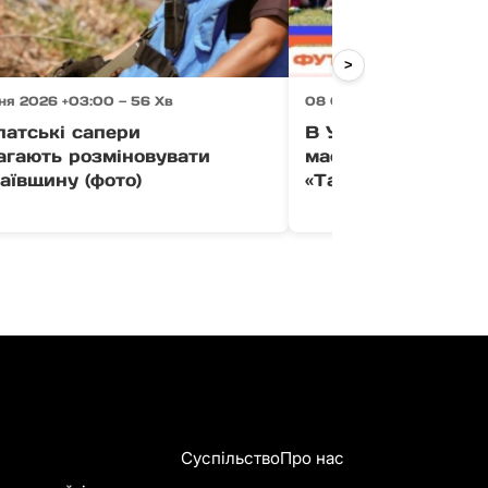
>
ня 2026 +03:00 — 56 Хв
08 Серпня 2026 +03:00 
патські сапери
В Ужгороді провед
агають розміновувати
масштабний футбо
аївщину (фото)
«Талантікос»
Суспільство
Про нас