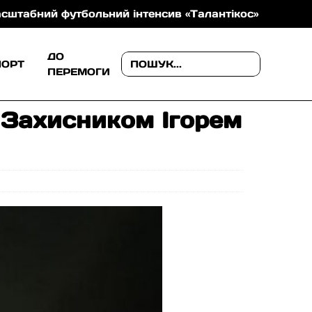
тбольний інтенсив «Талантікос»
На Закарпатті ту
ДО
ПОРТ
ПЕРЕМОГИ
 Захисником Ігорем