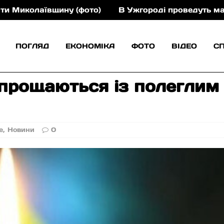
щину (фото)
В Ужгороді проведуть масштабний фу
ПОГЛЯД
ЕКОНОМІКА
ФОТО
ВІДЕО
С
попрощаються із полеглим
е
,
Новини
0