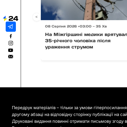
<
08 Серпня 2026 +03:00 — 35 Хв
На Міжгірщині медики врятува
35-річного чоловіка після
ураження струмом
Передрук матеріалів – тільки за умови гіперпосиланн
другому абзаці на відповідну сторінку публікації на са
Друковані видання повинні отримати письмову згоду ві