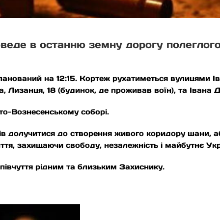
веде в останню земну дорогу полеглого
ланований на 12:15. Кортеж рухатиметься вулицями І
 Лизанця, 18 (будинок, де проживав воїн), та Івана Д
то-Вознесенському соборі.
ів долучитися до створення живого коридору шани, аб
ття, захищаючи свободу, незалежність і майбутнє Укр
півчуття рідним та близьким Захиснику.