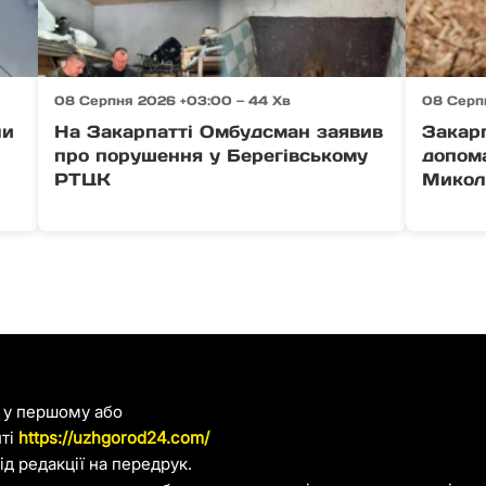
08 Серпня 2026 +03:00 — 44 Хв
08 Серп
ли
На Закарпатті Омбудсман заявив
Закар
про порушення у Берегівському
допом
РТЦК
Микол
я у першому або
йті
https://uzhgorod24.com/
д редакції на передрук.