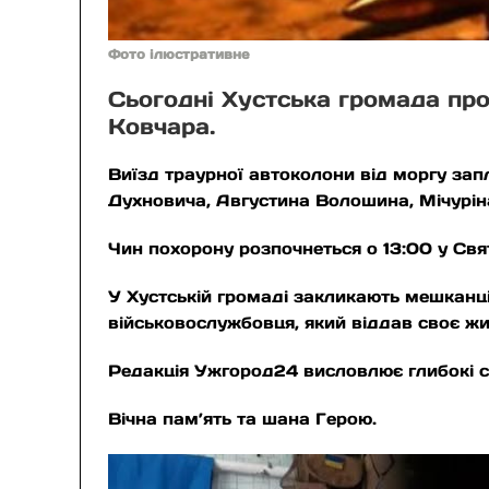
Фото ілюстративне
Сьогодні Хустська громада про
Ковчара.
Виїзд траурної автоколони від моргу зап
Духновича, Августина Волошина, Мічуріна,
Чин похорону розпочнеться о 13:00 у Свя
У Хустській громаді закликають мешканц
військовослужбовця, який віддав своє жи
Редакція Ужгород24 висловлює глибокі с
Вічна пам’ять та шана Герою.