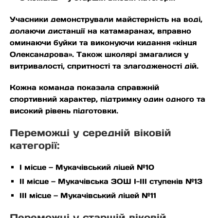
Учасники демонстрували майстерність на воді,
долаючи дистанції на катамаранах, вправно
оминаючи буйки та виконуючи кидання «кінця
Олександрова». Також школярі змагалися у
витривалості, спритності та злагодженості дій.
Кожна команда показала справжній
спортивний характер, підтримку один одного та
високий рівень підготовки.
Переможці у середній віковій
категорії:
І місце — Мукачівський ліцей №10
ІІ місце — Мукачівська ЗОШ І-ІІІ ступенів №13
ІІІ місце — Мукачівський ліцей №11
Переможці у старшій віковій