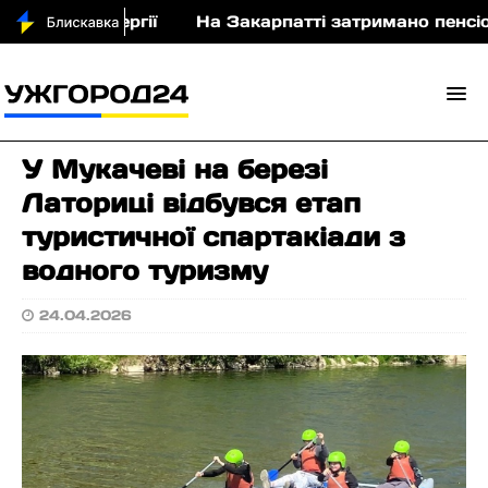
лектроенергії
На Закарпатті затримано пенсіонера
У Мукачеві на березі
Латориці відбувся етап
туристичної спартакіади з
водного туризму
24.04.2026