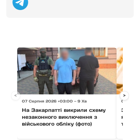
<
>
07 Серпня 2026 +03:00 — 9 Хв
07 Серпн
На Закарпатті викрили схему
Закарп
незаконного виключення з
як пер
військового обліку (фото)
тризон