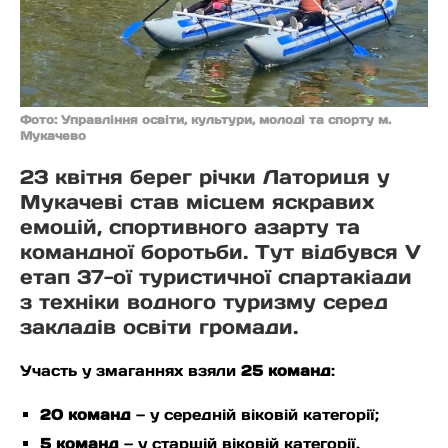
Фото: Управління освіти, культури, молоді та спорту м.
Мукачево
23 квітня берег річки Латориця у
Мукачеві став місцем яскравих
емоцій, спортивного азарту та
командної боротьби. Тут відбувся V
етап 37-ої туристичної спартакіади
з техніки водного туризму серед
закладів освіти громади.
Участь у змаганнях взяли
25 команд
:
20 команд
— у середній віковій категорії;
5 команд
— у старшій віковій категорії.