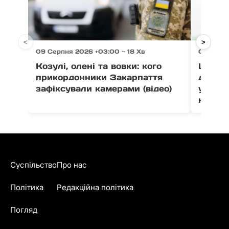
<
>
09 Серпня 2026 +03:00 — 18 Хв
09 Серп
Козулі, олені та вовки: кого
Школи
прикордонники Закарпаття
до 1 в
зафіксували камерами (відео)
укритт
на хар
Суспільство
Про нас
Політика
Редакційна політика
Погляд