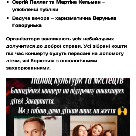
Сергій Паллаг
та
Мартіна Кельман
—
улюбленці публіки
Ведуча вечора — харизматична
Верунька
Говорунька
Організатори закликають усіх небайдужих
долучитися до доброї справи. Усі зібрані кошти
під час концерту будуть передані на допомогу
дітям, які борються з онкологічними
захворюваннями.