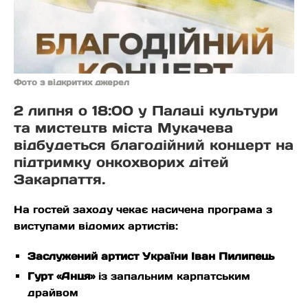
Фото з відкритих джерел
2 липня о 18:00 у Палаці культури
та мистецтв міста Мукачева
відбудеться благодійний концерт на
підтримку онкохворих дітей
Закарпаття.
На гостей заходу чекає насичена програма з
виступами відомих артистів:
Заслужений артист України Іван Пилипець
Гурт «Анця»
із запальним карпатським
драйвом