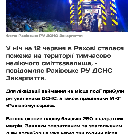
Фото: Рахівське РУ ДСНС Закарпаття
У ніч на 12 червня в Рахові сталася
пожежа на території тимчасово
недіючого сміттєзвалища, –
повідомляє Рахівське РУ ДСНС
Закарпаття.
Для ліквідації займання на місце події прибули
рятувальники ДСНС, а також працівники МКП
«Рахівкомунсервіс».
Вогонь охопив площу близько 250 квадратних
метрів. Завдяки оперативним та злагодженим
діям вогнеборців уже через три години після