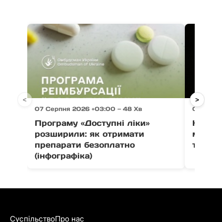
<
>
07 Серпня 2026 +03:00 — 48 Хв
07 Серпн
Програму «Доступні ліки»
На Зак
розширили: як отримати
мотоци
препарати безоплатно
травм
(інфографіка)
Суспільство
Про нас