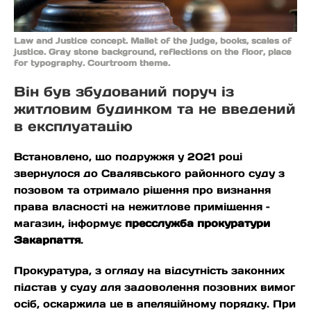
Law and Justice concept. Mallet of the judge, books, scales of
justice. Gray stone background, reflections on the floor, place
for typography. Courtroom theme.
Він був збудований поруч із
житловим будинком та не введений
в експлуатацію
Встановлено, що подружжя у 2021 році
звернулося до Свалявського районного суду з
позовом та отримало рішення про визнання
права власності на нежитлове приміщення –
магазин, інформує
пресслужба прокуратури
Закарпаття
.
Прокуратура, з огляду на відсутність законних
підстав у суду для задоволення позовних вимог
осіб, оскаржила це в апеляційному порядку. При