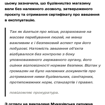
цьому зазначила, що будівництво магазину
вели без належного дозволу, затвердженого
проєкту та отримання сертифікату про введення
в експлуатацію.
Так як йдеться про місце, розраховане на
масове перебування людей, не менш
важливим є і безпековий аспект при його
побудові. Натомість зведення об‘єкта
відбувалося без контролю з боку
уповноваженого державного органу, його
оцінки відповідності нормам безпеки. Відтак у
громадян не було належних документів про
дотримання ними будівельних, санітарних,
протипожежних норм, стандартів і правил.
повідомляє прокуратура.
З огляду на викладене Мукачівська окружна