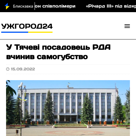
ла на аукціон співполімери
«Річард ІІІ» під відк
У Тячеві посадовець РДА
вчинив самогубство
15.09.2022