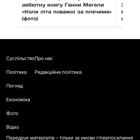
дебютну книгу Ганни Мегели
Закар
«Коли літа поважні за плечима»
вистав
(фото)
співпо
Суспільство
Про нас
Політика
Редакційна політика
Погляд
Економіка
Фото
Відео
Передрук матеріалів – тільки за умови гіперпосилання