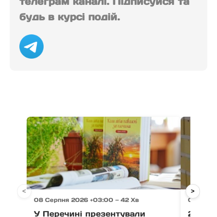
телеграм каналі. Підписуйся та
будь в курсі подій.
<
>
08 Серпня 2026 +03:00 — 42 Хв
08 Серп
У Перечині презентували
21 тон