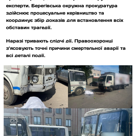
експерти. Берегівська окружна прокуратура
здійснює процесуальне керівництво та
координує збір доказів для встановлення всіх
обставин трагедії.
Наразі тривають слідчі дії. Правоохоронці
з’ясовують точні причини смертельної аварії та
всі деталі події.