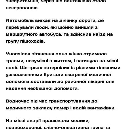
знепритомнів, через що вантажівка стала
некерованою.
Автомобіль виїхав на ділянку дороги, де
перебували люди, які щойно вийшли з
маршрутного автобуса, та здійснив наїзд на
групу пішоходів.
Унаслідок зіткнення одна жінка отримала
травми, несумісні з життям, і загинула на місці
події. Ще трьох потерпілих із різними тілесними
ушкодженнями бригади екстреної медичної
допомоги доставили до районної лікарні для
надання необхідної допомоги.
Водночас під час транспортування до
медичного закладу помер і водій вантажівки.
На місці аварії працювали медики,
правоохоронці, слідчо-оперативна група та