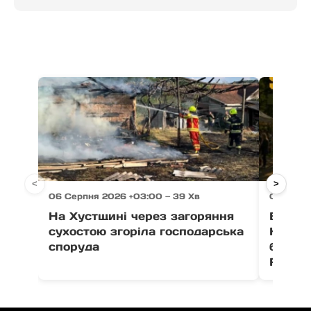
<
>
06 Серпня 2026 +03:00 — 39 Хв
06 Серп
На Хустщині через загоряння
В Ужго
сухостою згоріла господарська
Незал
споруда
благо
Fest