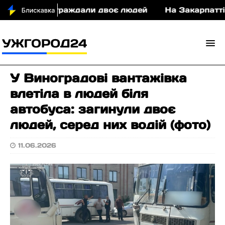
ДТП постраждали двоє людей
На Закарпатті суди
У Виноградові вантажівка
влетіла в людей біля
автобуса: загинули двоє
людей, серед них водій (фото)
11.06.2026