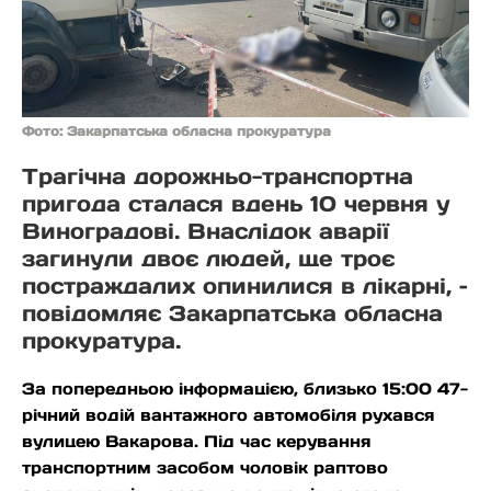
Фото: Закарпатська обласна прокуратура
Трагічна дорожньо-транспортна
пригода сталася вдень 10 червня у
Виноградові. Внаслідок аварії
загинули двоє людей, ще троє
постраждалих опинилися в лікарні, –
повідомляє Закарпатська обласна
прокуратура.
За попередньою інформацією, близько 15:00 47-
річний водій вантажного автомобіля рухався
вулицею Вакарова. Під час керування
транспортним засобом чоловік раптово