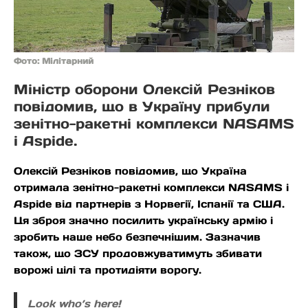
Фото: Мілітарний
Міністр оборони Олексій Резніков
повідомив, що в Україну прибули
зенітно-ракетні комплекси NASAMS
і Aspide.
Олексій Резніков повідомив, що Україна
отримала зенітно-ракетні комплекси NASAMS і
Aspide від партнерів з Норвегії, Іспанії та США.
Ця зброя значно посилить українську армію і
зробить наше небо безпечнішим. Зазначив
також, що ЗСУ продовжуватимуть збивати
ворожі цілі та протидіяти ворогу.
Look who’s here!