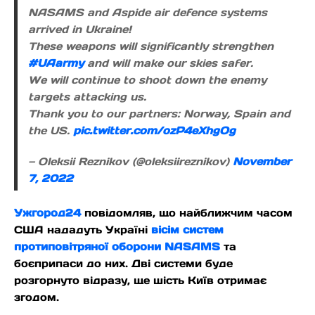
NASAMS and Aspide air defence systems
arrived in Ukraine!
These weapons will significantly strengthen
#UAarmy
and will make our skies safer.
We will continue to shoot down the enemy
targets attacking us.
Thank you to our partners: Norway, Spain and
the US.
pic.twitter.com/ozP4eXhgOg
— Oleksii Reznikov (@oleksiireznikov)
November
7, 2022
Ужгород24
повідомляв, що найближчим часом
США нададуть Україні
вісім систем
протиповітряної оборони NASAMS
та
боєприпаси до них. Дві системи буде
розгорнуто відразу, ще шість Київ отримає
згодом.