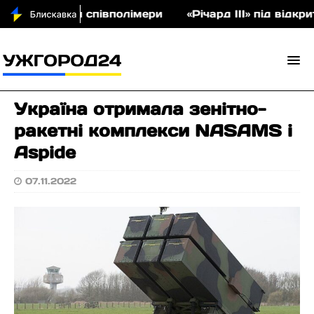
на аукціон співполімери
«Річард ІІІ» під відкри
Україна отримала зенітно-
ракетні комплекси NASAMS і
Aspide
07.11.2022