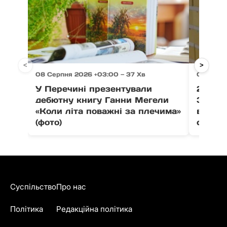
<
>
08 Серпня 2026 +03:00 — 37 Хв
08 Серпн
У Перечині презентували
21 тон
дебютну книгу Ганни Мегели
Закар
«Коли літа поважні за плечима»
вистав
(фото)
співпо
Суспільство
Про нас
Політика
Редакційна політика