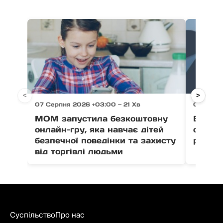
<
>
07 Серпня 2026 +03:00 — 21 Хв
07 Серпн
МОМ запустила безкоштовну
Ветер
онлайн-гру, яка навчає дітей
отрима
безпечної поведінки та захисту
розвит
від торгівлі людьми
Суспільство
Про нас