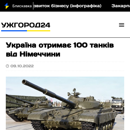
 грн на розвиток бізнесу (інфографіка)
Закарпатс
Україна отримає 100 танків
від Німеччини
09.10.2022