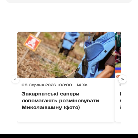
<
>
08 Серпня 2026 +03:00 — 14 Хв
08 Серп
Закарпатські сапери
В Ужго
допомагають розміновувати
масшт
Миколаївщину (фото)
інтенс