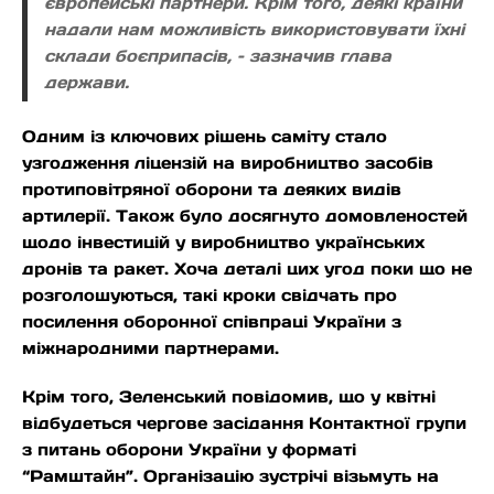
європейські партнери. Крім того, деякі країни
надали нам можливість використовувати їхні
склади боєприпасів, – зазначив глава
держави.
Одним із ключових рішень саміту стало
узгодження ліцензій на виробництво засобів
протиповітряної оборони та деяких видів
артилерії. Також було досягнуто домовленостей
щодо інвестицій у виробництво українських
дронів та ракет. Хоча деталі цих угод поки що не
розголошуються, такі кроки свідчать про
посилення оборонної співпраці України з
міжнародними партнерами.
Крім того, Зеленський повідомив, що у квітні
відбудеться чергове засідання Контактної групи
з питань оборони України у форматі
“Рамштайн”. Організацію зустрічі візьмуть на