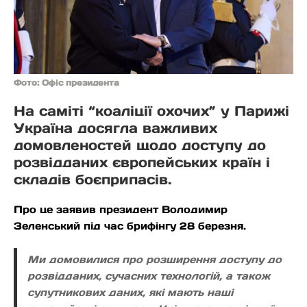
Фото: Офіс президента
На саміті “коаліції охочих” у Парижі
Україна досягла важливих
домовленостей щодо доступу до
розвідданих європейських країн і
складів боєприпасів.
Про це заявив президент Володимир
Зеленський під час брифінгу 28 березня.
Ми домовилися про розширення доступу до
розвідданих, сучасних технологій, а також
супутникових даних, які мають наші