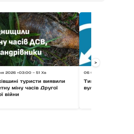
>
я 2026 +03:00 — 51 Хв
06 Серпня 2026 +03:00 
хівщині туристи виявили
Тимчасово усклад
тну міну часів Другої
вулиці Загорській
ої війни