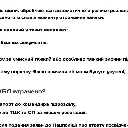
нів війни, обробляються автоматично в режимі реальн
одного місяця з моменту отримання заявки.
е наданий у таких випадках:
обхідних документів;
ду за умисний тяжкий або особливо тяжкий злочин під
вому порядку. Якщо причини відмови будуть усунені,
УБД втрачено?
апорт до командира підрозділу.
у до ТЦК та СП за місцем реєстрації.
я подання заяви до Нацполіції про втрату посвідчен