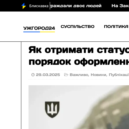
 ДТП постраждали двоє людей
На Закарпатті суд
СУСПІЛЬСТВО
ПОЛІТИКА
Як отримати статус
порядок оформлен
29.03.2025
Важливо
,
Новини
,
Публікаці