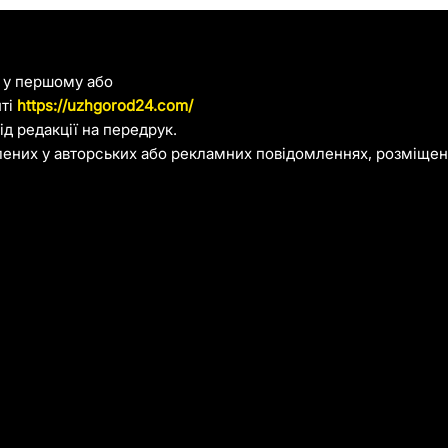
я у першому або
йті
https://uzhgorod24.com/
д редакції на передрук.
лених у авторських або рекламних повідомленнях, розміщени