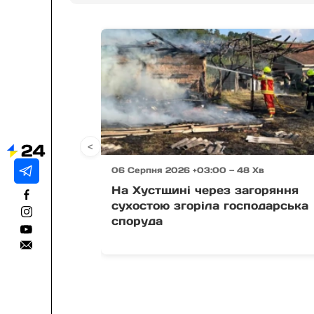
<
06 Серпня 2026 +03:00 — 48 Хв
На Хустщині через загоряння
сухостою згоріла господарська
споруда