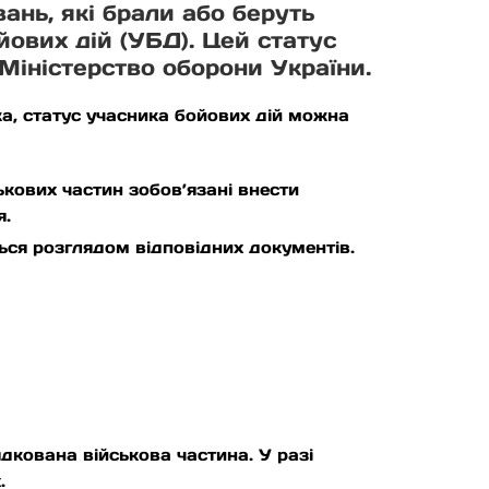
ань, які брали або беруть
йових дій (УБД). Цей статус
 Міністерство оборони України.
ка, статус учасника бойових дій можна
ькових частин зобов’язані внести
я.
ться розглядом відповідних документів.
дкована військова частина. У разі
.