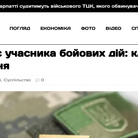
итимуть військового ТЦК, якого обвинувачують у кат
ПОГЛЯД
ЕКОНОМІКА
ФОТО
ВІДЕО
С
 учасника бойових дій: 
ня
ї
,
Суспільство
0