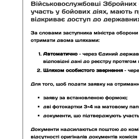
Військовослужбовці Збройних с
участь у бойових діях, мають 
відкриває доступ до державних 
За словами заступника міністра оборони 
отримати двома шляхами:
Автоматично
– через Єдиний державн
відповідні дані до реєстру протягом
Шляхом особистого звернення
– чере
Для того, щоб подати заявку на отриманн
заяву за встановленою формою;
дві фотокартки 3×4 на матовому папе
документи, що підтверджують участь
Документи надсилаються поштою до комісі
відсутності оригіналів документів комісі