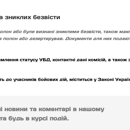
а зниклих безвісти
полон або були визнані зниклими безвісти, також ма
в полон або дезертирував. Документи для них подают
лення статусу УБД, контактні дані комісій, а також з
ть до учасників бойових дій, міститься у Законі Україн
ні новини та коментарі в нашому
а будь в курсі подій.