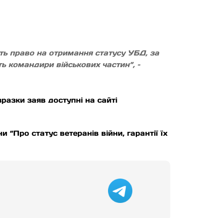
ють право на отримання статусу УБД, за
ь командири військових частин”, –
разки заяв доступні на сайті
и “Про статус ветеранів війни, гарантії їх