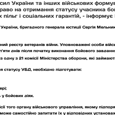
ил України та інших військових формув
право на отримання статусу учасника бо
пільг і соціальних гарантій, – інформує
України, бригадного генерала юстиції Сергія Мельни
ий реєстр ветеранів війни. Уповноважені особи війс
 п’яти днів після початку виконання бойового завданн
з одну з 21 комісії Міністерства оборони, які займаю
я статусу УБД, необхідно підготувати:
рі;
 у бойових діях.
ї того органу військового управління, якому підпоря
я може самостійно запитати їх у відповідних установах