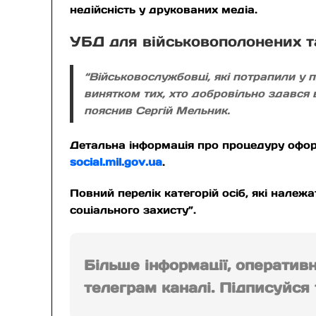
недійсність у друкованих медіа.
УБД для військовополонених т
“Військовослужбовці, які потрапили у 
винятком тих, хто добровільно здався 
пояснив Сергій Мельник.
Детальна інформація про процедуру оформ
social.mil.gov.ua
.
Повний перелік категорій осіб, які належа
соціального захисту”.
Більше інформації, оператив
телеграм каналі. Підписуйся т