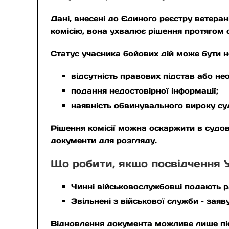
Дані, внесені до Єдиного реєстру ветера
комісію, вона ухвалює рішення протягом 
Статус учасника бойових дій може бути н
відсутність правових підстав або не
подання недостовірної інформації;
наявність обвинувального вироку су
Рішення комісії можна оскаржити в судо
документи для розгляду.
Що робити, якщо посвідчення 
Чинні військовослужбовці подають р
Звільнені з військової служби – заяв
Відновлення документа можливе лише післ