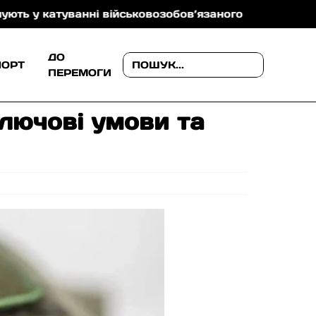
уванні військовозобов’язаного
На Ужгородщині по
ДО
ПОРТ
ПЕРЕМОГИ
ключові умови та