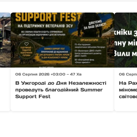
06 Серпня 2026 +03:00 — 47 Хв
06 Серпн
В Ужгороді до Дня Незалежності
На Ра
проведуть благодійний Summer
міноме
Support Fest
світов