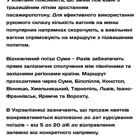
традиційним літнім зростанням
пасажиропотоку. Для ефективного використання
рухомого складу кількість вагонів на менш
популярних напрямках скорочують, а вивільнені
вагони спрямовують на маршрути з підвищеним
попитом.
Відновлений поїзд Суми — Рахів забезпечить
пряме залізничне сполучення між північними та
західними регіонами країни. Маршрут
проходитиме через Суми, Білопілля, Конотоп,
Вінницю, Хмельницький, Тернопіль, Львів, Івано-
Франківськ, Яремче та Ворохту.
В Укрзалізниці зазначають, що продаж квитків
відкриватиметься відповідно до дат курсування
поїздів — від 5 до 20 діб до відправлення
залежно від конкретного напрямку.