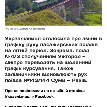
Фото з відкритих джерел
Укрзалізниця оголосила про зміни в
графіку руху пасажирських поїздів
на літній період. Зокрема, поїзд
№4/3 сполученням Ужгород —
Дніпро переводять на щоденний
графік курсування. Також
залізничники відновлюють рух
поїзда №143/144 Суми — Рахів.
Про це повідомили на офіційній сторінці
Укрзалізниці у Facebook.
У компанії пояснюють, що зміни пов’язані з