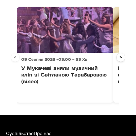
<
>
09 Серпня 2026 +03:00 — 53 Хв
09 Серп
У Мукачеві зняли музичний
В ужго
кліп зі Світланою Тарабаровою
старту
(відео)
гончар
Суспільство
Про нас