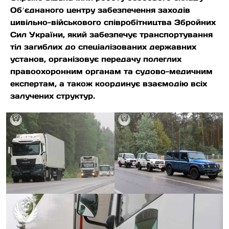
Обʼєднаного центру забезпечення заходів
цивільно-військового співробітництва Збройних
Сил України, який забезпечує транспортування
тіл загиблих до спеціалізованих державних
установ, організовує передачу полеглих
правоохоронним органам та судово-медичним
експертам, а також координує взаємодію всіх
залучених структур.