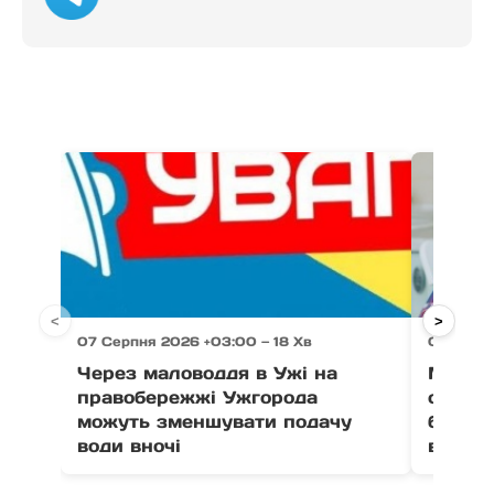
<
>
07 Серпня 2026 +03:00 — 18 Хв
07 Серпн
Через маловоддя в Ужі на
МОМ з
правобережжі Ужгорода
онлайн
можуть зменшувати подачу
безпеч
води вночі
від то