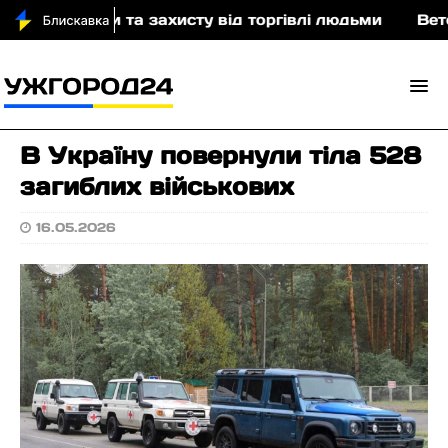
оведінки та захисту від торгівлі людьми
Ветеран
В Україну повернули тіла 528
загиблих військових
16.05.2026