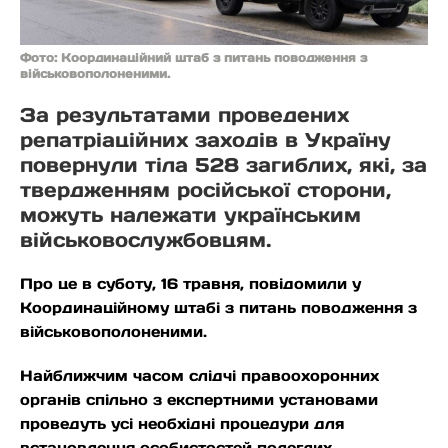
Фото: Координаційний штаб з питань поводження з
військовополоненими.
За результатами проведених
репатріаційних заходів в Україну
повернули тіла 528 загиблих, які, за
твердженням російської сторони,
можуть належати українським
військовослужбовцям.
Про це в суботу, 16 травня, повідомили у
Координаційному штабі з питань поводження з
військовополоненими.
Найближчим часом слідчі правоохоронних
органів спільно з експертними установами
проведуть усі необхідні процедури для
встановлення особистостей полеглих