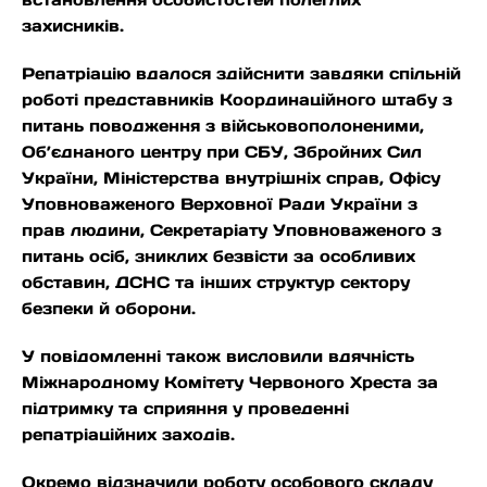
захисників.
Репатріацію вдалося здійснити завдяки спільній
роботі представників Координаційного штабу з
питань поводження з військовополоненими,
Об’єднаного центру при СБУ, Збройних Сил
України, Міністерства внутрішніх справ, Офісу
Уповноваженого Верховної Ради України з
прав людини, Секретаріату Уповноваженого з
питань осіб, зниклих безвісти за особливих
обставин, ДСНС та інших структур сектору
безпеки й оборони.
У повідомленні також висловили вдячність
Міжнародному Комітету Червоного Хреста за
підтримку та сприяння у проведенні
репатріаційних заходів.
Окремо відзначили роботу особового складу