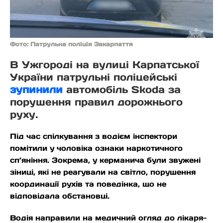
Фото: Патрульна поліція Закарпаття
В Ужгороді на вулиці Карпатської
України патрульні поліцейські
зупинили
автомобіль Skoda за
порушення правил дорожнього
руху.
Під час спілкування з водієм інспектори
помітили у чоловіка ознаки наркотичного
сп’яніння. Зокрема, у керманича були звужені
зіниці, які не реагували на світло, порушення
координації рухів та поведінка, що не
відповідала обстановці.
Водія направили на медичний огляд до лікаря-