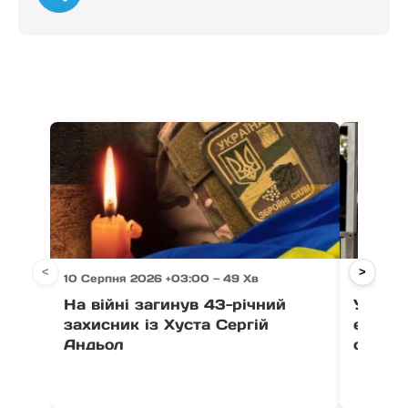
<
>
10 Серпня 2026 +03:00 — 49 Хв
10 Серпн
На війні загинув 43-річний
У Мука
захисник із Хуста Сергій
еколог
Андьол
сортув