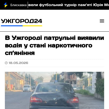
У Хусті провели футбольний турнір пам’яті Юрія Мов
В Ужгороді патрульні виявили
водія у стані наркотичного
сп’яніння
18.05.2026