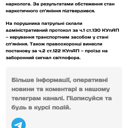
нарколога. За результатами обстеження стан
наркотичного сп’яніння підтвердився.
На порушника патрульні склали
адміністративний протокол за ч.1 ст.130 КУпАП
— керування транспортним засобом у стані
сп’яніння. Також правоохоронці винесли
постанову за ч.2 ст.122 КУпАП — проїзд на
заборонний сигнал світлофора.
Більше інформації, оперативні
новини та коментарі в нашому
телеграм каналі. Підписуйся та
будь в курсі подій.