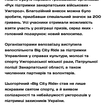
«Рух підтримки закарпатських військових –
Ужгород». Благодійний внесок можна було
зробити, придбавши спеціальний значок за 200
гривень. Усі учасники отримали можливість
взяти участь у розіграші призів, серед яких –
головний подарунок: новий велосипед.
Організаторами велозаїзду виступила
велоспільнота Big City Ride за підтримки
Управління у справах культури, молоді та
спорту Ужгородської міської ради, Патрульної
поліції Закарпатської області, а також
численних партнерів та волонтерів.
Цьогорічний «Big City Ride» став не лише
яскравим святом спорту, а й виявом
солідарності та небайдужості ужгородців у
підтримці захисників України.