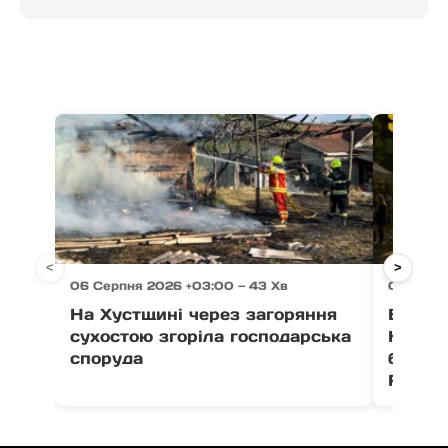
<
>
06 Серпня 2026 +03:00 — 43 Хв
06 Серп
На Хустщині через загоряння
В Ужго
сухостою згоріла господарська
Незал
споруда
благо
Fest