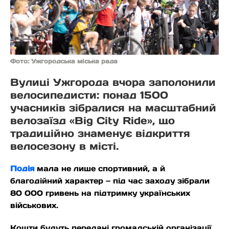
Фото: Ужгородська міська рада
Вулиці Ужгорода вчора заполонили
велосипедисти: понад 1500
учасників зібралися на масштабний
велозаїзд «Big City Ride», що
традиційно знаменує відкриття
велосезону в місті.
Подія
мала не лише спортивний, а й
благодійний характер — під час заходу зібрали
80 000 гривень на підтримку українських
військових.
Кошти будуть передані громадській організації