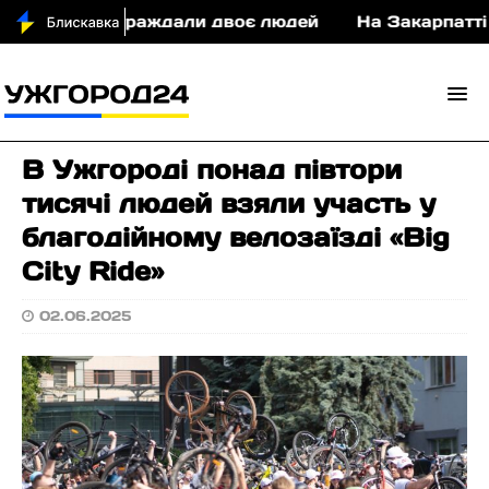
 ДТП постраждали двоє людей
На Закарпатті суд
В Ужгороді понад півтори
тисячі людей взяли участь у
благодійному велозаїзді «Big
City Ride»
02.06.2025