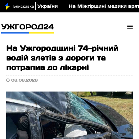
 срібло для України
На Міжгірщині медики врятув
На Ужгородщині 74-річний
водій злетів з дороги та
потрапив до лікарні
08.06.2026