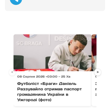
<
>
08 Серпня 2026 +03:00 — 25 Хв
08 Серпн
Футболіст «Браги» Даніель
Зі Сіл
Раззувайло отримав паспорт
п’єдес
громадянина України в
здобув
Ужгороді (фото)