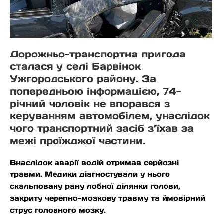
Дорожньо-транспортна пригода
сталася у селі Барвінок
Ужгородського району. За
попередньою інформацією, 74-
річний чоловік не впорався з
керуванням автомобілем, унаслідок
чого транспортний засіб з’їхав за
межі проїжджої частини.
Внаслідок аварії водій отримав серйозні
травми. Медики діагностували у нього
скальповану рану лобної ділянки голови,
закриту черепно-мозкову травму та ймовірний
струс головного мозку.