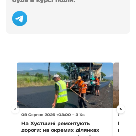
будь в курсі подій.
<
>
09 Серпня 2026 +03:00 — 3 Хв
09 Серп
На Хустщині ремонтують
На Тяч
дороги: на окремих ділянках
мотоци