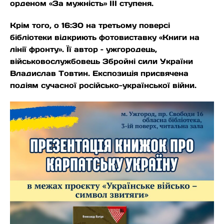
орденом «За мужність» ІІІ ступеня.
Крім того, о 16:30 на третьому поверсі
бібліотеки відкриють фотовиставку «Книги на
лінії фронту». Її автор – ужгородець,
військовослужбовець Збройні сили України
Владислав Товтин. Експозиція присвячена
подіям сучасної російсько-української війни.