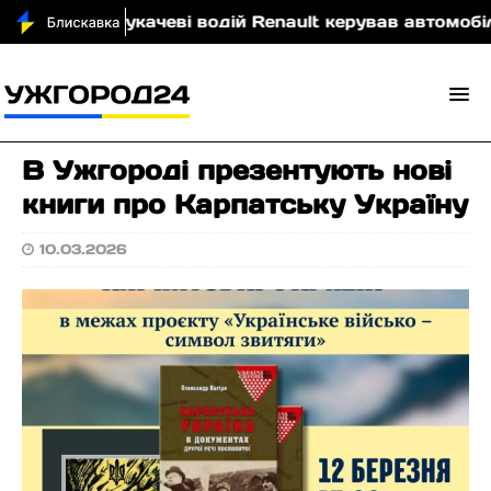
ю
У Мукачеві водій Renault керував автомобілем у
В Ужгороді презентують нові
книги про Карпатську Україну
10.03.2026