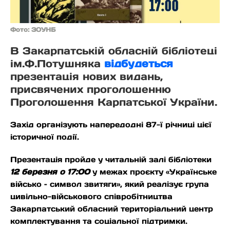
Фото: ЗОУНБ
В Закарпатській обласній бібліотеці
ім.Ф.Потушняка
відбудеться
презентація нових видань,
присвячених проголошенню
Проголошення Карпатської України.
Захід організують напередодні 87-ї річниці цієї
історичної події.
Презентація пройде у читальній залі бібліотеки
12 березня о 17:00
у межах проєкту «Українське
військо – символ звитяги», який реалізує група
цивільно-військового співробітництва
Закарпатський обласний територіальний центр
комплектування та соціальної підтримки.