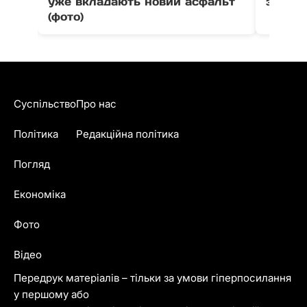
уже вкладають новий асфальт
зіткне
(фото)
Суспільство
Про нас
Політика
Редакційна політика
Погляд
Економіка
Фото
Відео
Передрук матеріалів – тільки за умови гіперпосилання
у першому або