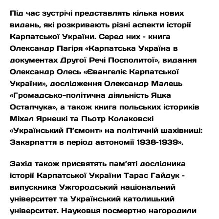
Під час зустрічі представлять кілька нових
видань, які розкривають різні аспекти історії
Карпатської України. Серед них – книга
Олександр Пагіря «Карпатська Україна в
документах Другої Речі Посполитої», видання
Олександр Олесь «Євангеліє Карпатської
України», дослідження Олександр Малець
«Громадсько-політична діяльність Яцка
Остапчука», а також книга польських істориків
Міхал Ярнецкі та Пьотр Колаковскі
«Український П’ємонт» на політичній шахівниці:
Закарпаття в період автономії 1938–1939».
Захід також присвятять пам’яті дослідника
історії Карпатської України Тарас Гайдук –
випускника Ужгородський національний
університет та Український католицький
університет. Науковця посмертно нагородили