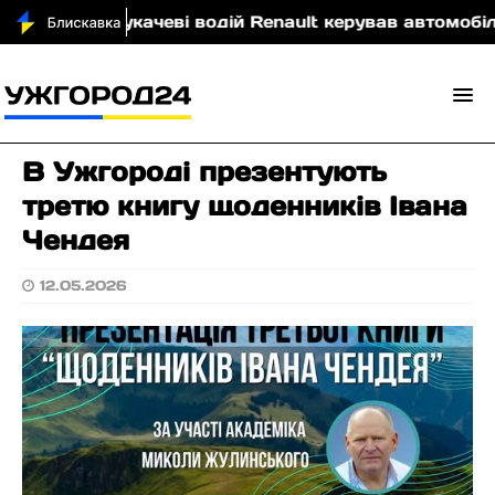
ю
У Мукачеві водій Renault керував автомобілем у
В Ужгороді презентують
третю книгу щоденників Івана
Чендея
12.05.2026