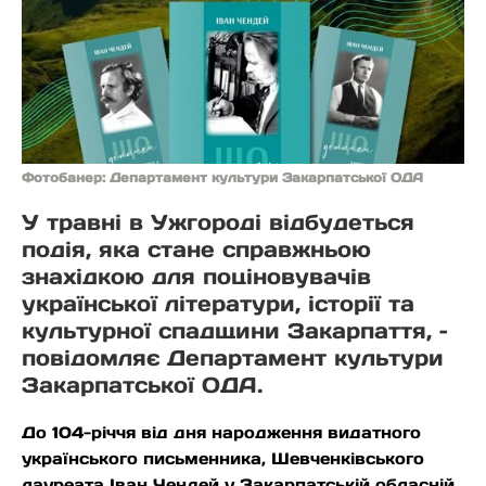
Фотобанер: Департамент культури Закарпатської ОДА
У травні в Ужгороді відбудеться
подія, яка стане справжньою
знахідкою для поціновувачів
української літератури, історії та
культурної спадщини Закарпаття, –
повідомляє Департамент культури
Закарпатської ОДА.
До 104-річчя від дня народження видатного
українського письменника, Шевченківського
лауреата Іван Чендей у Закарпатській обласній