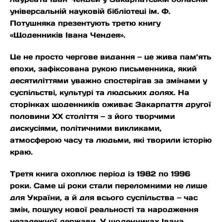
універсальній науковій бібліотеці ім. Ф.
Потушняка презентують третю книгу
«Щоденників Івана Чендея».
Це не просто чергове видання — це жива пам’ять
епохи, зафіксована рукою письменника, який
десятиліттями уважно спостерігав за змінами у
суспільстві, культурі та людських долях. На
сторінках щоденників оживає Закарпаття другої
половини ХХ століття — з його творчими
дискусіями, політичними викликами,
атмосферою часу та людьми, які творили історію
краю.
Третя книга охоплює період із 1982 по 1996
роки. Саме ці роки стали переломними не лише
для України, а й для всього суспільства — час
змін, пошуку нової реальності та народження
незалежної держави. У щоденниках Івана