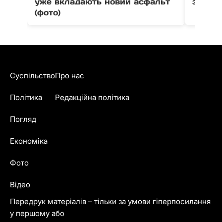
уже вкладають новий асфальт
зіткне
(фото)
Суспільство
Про нас
Політика
Редакційна політика
Погляд
Економіка
Фото
Відео
Передрук матеріалів – тільки за умови гіперпосилання
у першому або