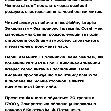
Чендея ці події постають через особисті
роздуми, спостереження та чесні оцінки митця.
Читачі зможуть побачити неофіційну історію
Закарпаття — без прикрас і штампів. Сотні імен,
маловідомих фактів, розмов, емоцій та подій
створюють особливу атмосферу справжнього
літературного документа часу.
Перші дві книги «Щоденників Івана Чендея», які
побачили світ у 2021 році, викликали значний
інтерес серед читачів і дослідників. Нове
видання продовжує цю масштабну працю та
відкриває ще більше сторінок із життя
письменника і його доби.
Презентація книги відбудеться 20 травня о
17:00 у Закарпатська обласна універсальна
наукова бібліотека ім. Ф. Потушняка.