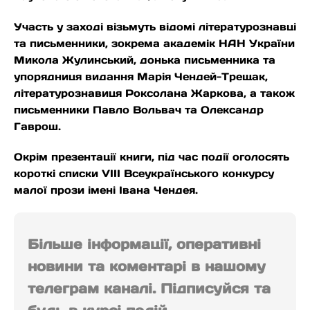
Участь у заході візьмуть відомі літературознавці
та письменники, зокрема академік НАН України
Микола Жулинський, донька письменника та
упорядниця видання Марія Чендей-Трещак,
літературознавиця Роксолана Жаркова, а також
письменники Павло Вольвач та Олександр
Гаврош.
Окрім презентації книги, під час події оголосять
короткі списки VIII Всеукраїнського конкурсу
малої прози імені Івана Чендея.
Більше інформації, оперативні
новини та коментарі в нашому
телеграм каналі. Підписуйся та