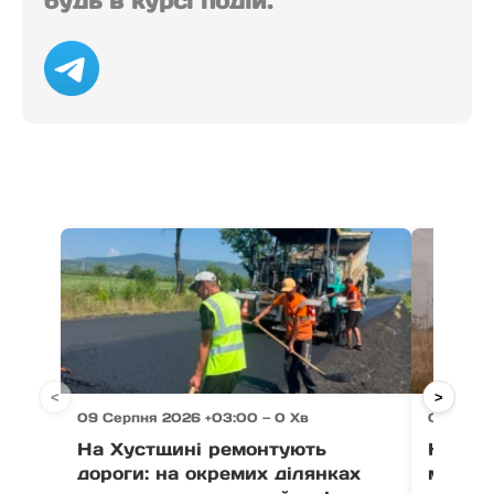
будь в курсі подій.
<
>
09 Серпня 2026 +03:00 — 0 Хв
09 Серп
На Хустщині ремонтують
На Тяч
дороги: на окремих ділянках
мотоци